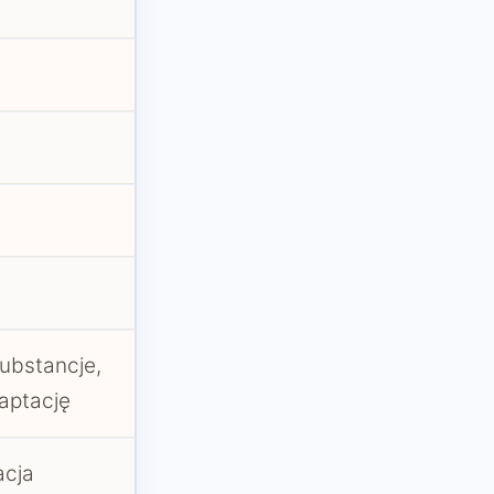
ubstancje,
aptację
acja