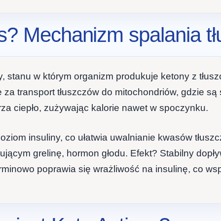
es? Mechanizm spalania t
y, stanu w którym organizm produkuje ketony z tłusz
za transport tłuszczów do mitochondriów, gdzie są 
a ciepło, zużywając kalorie nawet w spoczynku.
oziom insuliny, co ułatwia uwalnianie kwasów tłusz
lującym grelinę, hormon głodu. Efekt? Stabilny dopł
rminowo poprawia się wrażliwość na insulinę, co w