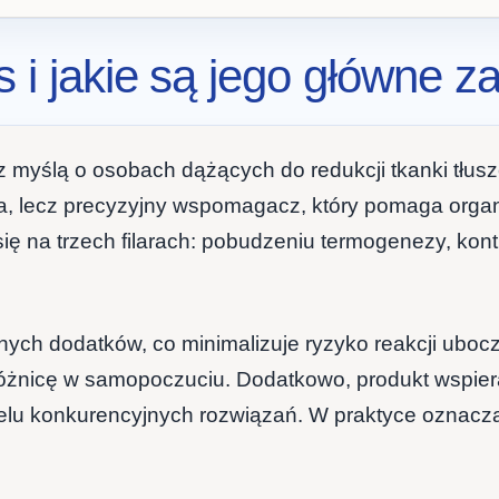
 i jakie są jego główne za
 z myślą o osobach dążących do redukcji tkanki tł
ka, lecz precyzyjny wspomagacz, który pomaga organ
 na trzech filarach: pobudzeniu termogenezy, kontro
znych dodatków, co minimalizuje ryzyko reakcji ubo
 różnicę w samopoczuciu. Dodatkowo, produkt wspie
ielu konkurencyjnych rozwiązań. W praktyce oznacza