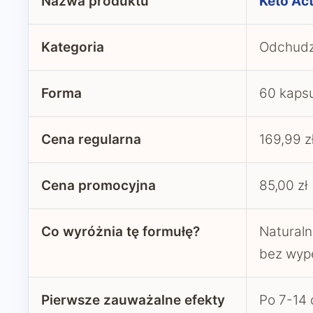
Nazwa produktu
Keto Ac
Kategoria
Odchudz
Forma
60 kapsu
Cena regularna
169,99 z
Cena promocyjna
85,00 zł
Co wyróżnia tę formułę?
Naturaln
bez wype
Pierwsze zauważalne efekty
Po 7-14 