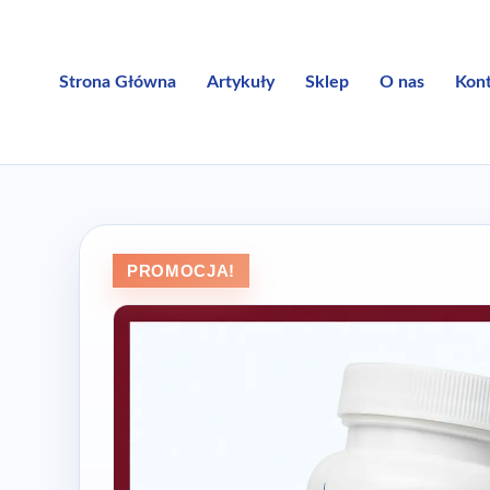
Przejdź
do
treści
Strona Główna
Artykuły
Sklep
O nas
Kon
PROMOCJA!