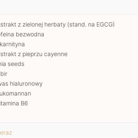
strakt z zielonej herbaty (stand. na EGCG)
ofeina bezwodna
karnityna
strakt z pieprzu cayenne
ia seeds
bir
as hialuronowy
lukomannan
itamina B6
eraz