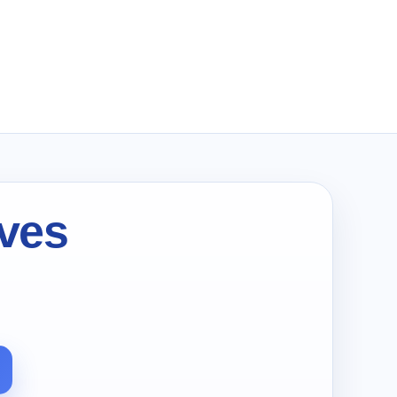
wynosiła:
wynosi:
zł169.99.
zł85.00.
ives