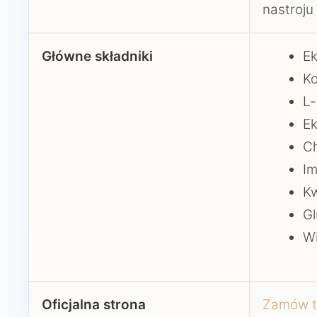
nastroju
Główne składniki
Ek
K
L-
Ek
Ch
Im
Kw
G
W
Oficjalna strona
Zamów t