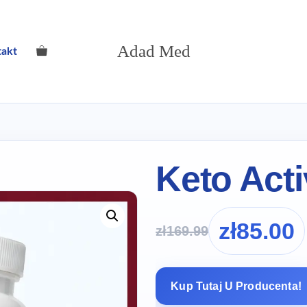
Adad Med
takt
Keto Act
zł
85.00
zł
169.99
Kup Tutaj U Producenta!