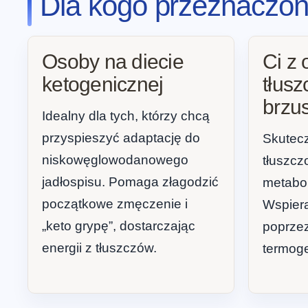
Dla kogo przeznaczony
Osoby na diecie
Ci z
ketogenicznej
tłus
brzu
Idealny dla tych, którzy chcą
przyspieszyć adaptację do
Skutecz
niskowęglowodanowego
tłuszcz
jadłospisu. Pomaga złagodzić
metabol
początkowe zmęczenie i
Wspiera
„keto grypę”, dostarczając
poprzez
energii z tłuszczów.
termog