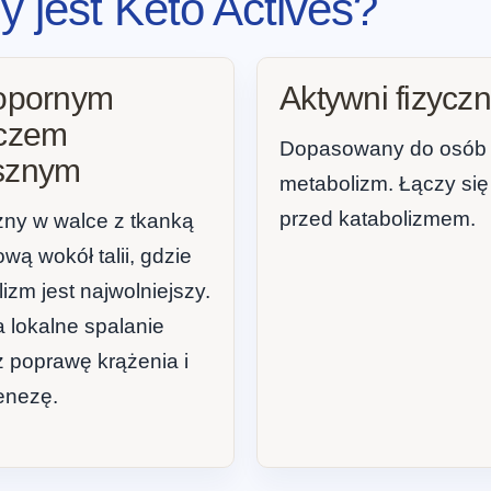
 jest Keto Actives?
 opornym
Aktywni fizycz
zczem
Dopasowany do osób po
sznym
metabolizm. Łączy się 
przed katabolizmem.
ny w walce z tkanką
ową wokół talii, gdzie
izm jest najwolniejszy.
 lokalne spalanie
 poprawę krążenia i
enezę.