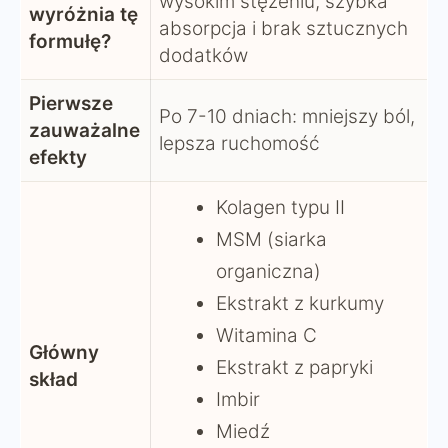
wysokim stężeniu, szybka
wyróżnia tę
absorpcja i brak sztucznych
formułę?
dodatków
Pierwsze
Po 7-10 dniach: mniejszy ból,
zauważalne
lepsza ruchomość
efekty
Kolagen typu II
MSM (siarka
organiczna)
Ekstrakt z kurkumy
Witamina C
Główny
Ekstrakt z papryki
skład
Imbir
Miedź