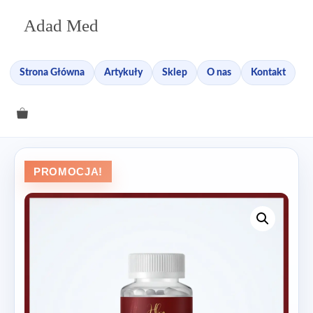
Przejdź
Adad Med
do
treści
Strona Główna
Artykuły
Sklep
O nas
Kontakt
PROMOCJA!