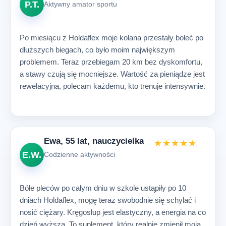
P.T.
Aktywny amator sportu
Po miesiącu z Holdaflex moje kolana przestały boleć po
dłuższych biegach, co było moim największym
problemem. Teraz przebiegam 20 km bez dyskomfortu,
a stawy czują się mocniejsze. Wartość za pieniądze jest
rewelacyjna, polecam każdemu, kto trenuje intensywnie.
Ewa, 55 lat, nauczycielka
★★★★★
E.W.
Codzienne aktywności
Bóle pleców po całym dniu w szkole ustąpiły po 10
dniach Holdaflex, mogę teraz swobodnie się schylać i
nosić ciężary. Kręgosłup jest elastyczny, a energia na co
dzień wyższa. To suplement, który realnie zmienił moją