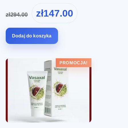
Pierwotna
Aktualna
zł
147.00
zł
294.00
cena
cena
wynosiła:
wynosi:
zł294.00.
zł147.00.
Dodaj do koszyka
PROMOCJA!