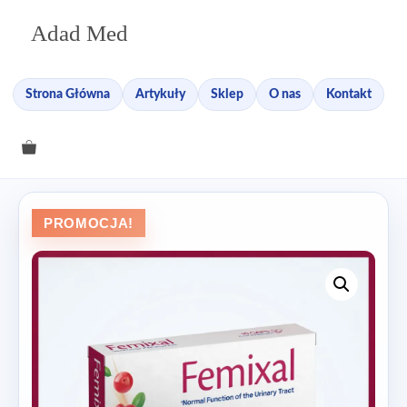
Przejdź
Adad Med
do
treści
Strona Główna
Artykuły
Sklep
O nas
Kontakt
PROMOCJA!