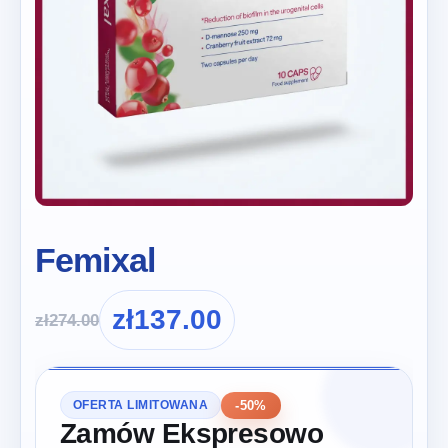
Femixal
zł
137.00
zł
274.00
-50%
OFERTA LIMITOWANA
Zamów Ekspresowo