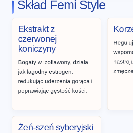
Skład Femi Style
Ekstrakt z
Korze
czerwonej
Reguluj
koniczyny
wspoma
nastroj
Bogaty w izoflawony, działa
zmęczen
jak łagodny estrogen,
redukując uderzenia gorąca i
poprawiając gęstość kości.
Żeń-szeń syberyjski