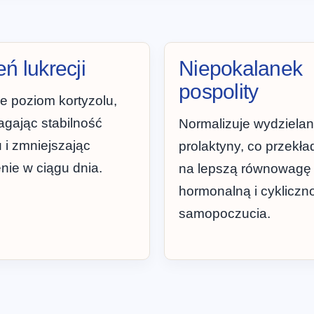
ń lukrecji
Niepokalanek
pospolity
e poziom kortyzolu,
gając stabilność
Normalizuje wydzielan
u i zmniejszając
prolaktyny, co przekła
ie w ciągu dnia.
na lepszą równowagę
hormonalną i cykliczn
samopoczucia.