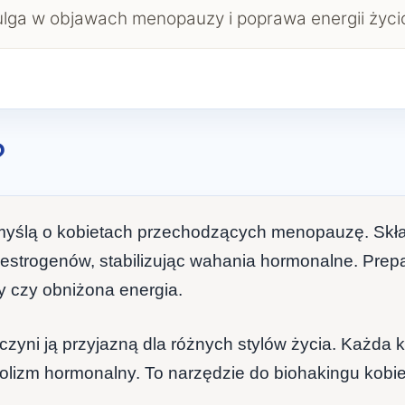
lga w objawach menopauzy i poprawa energii życi
?
myślą o kobietach przechodzących menopauzę. Skła
nie estrogenów, stabilizując wahania hormonalne. Pr
y czy obniżona energia.
zyni ją przyjazną dla różnych stylów życia. Każda
olizm hormonalny. To narzędzie do biohakingu kobie