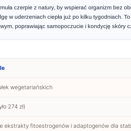
ormuła czerpie z natury, by wspierać organizm bez o
gę w uderzeniach ciepła już po kilku tygodniach. T
kowym, poprawiając samopoczucie i kondycję skóry c
le
łek wegetariańskich
yło 274 zł)
e ekstrakty fitoestrogenów i adaptogenów dla stabi