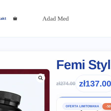
Adad Med
takt
Femi Sty
zł
137.0
zł
274.00
-5
OFERTA LIMITOWANA