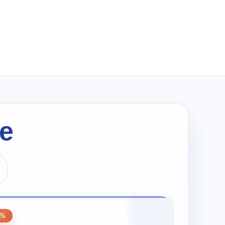
wynosiła:
wynosi:
zł274.00.
zł137.00.
le
0
0%