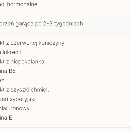
gi hormonalnej
erzeń gorąca po 2-3 tygodniach
kt z czerwonej koniczyny
 lukrecji
kt z niepokalanka
ina B6
ez
kt z szyszki chmielu
eń syberyjski
hialuronowy
ina E