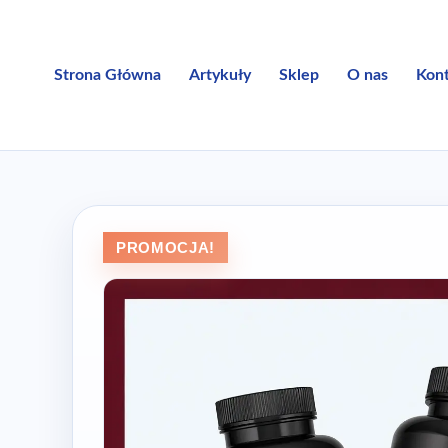
Przejdź
do
treści
Strona Główna
Artykuły
Sklep
O nas
Kon
PROMOCJA!