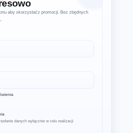
resowo
efonu aby skorzystaćz promocji. Bez zbędnych
.
ówienia
nia
zesłanie danych wyłącznie w celu realizacji