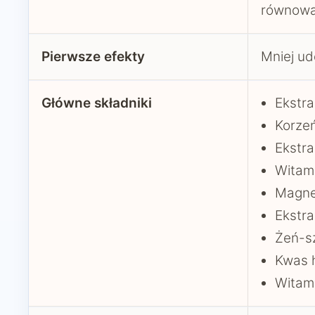
równowa
Pierwsze efekty
Mniej ud
Główne składniki
Ekstra
Korzeń
Ekstra
Witam
Magn
Ekstra
Żeń-sz
Kwas 
Witam