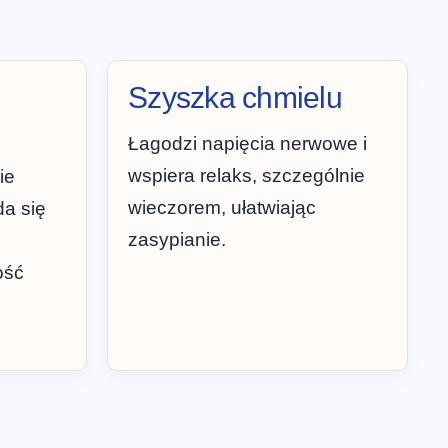
Szyszka chmielu
Łagodzi napięcia nerwowe i
wspiera relaks, szczególnie
ie
wieczorem, ułatwiając
da się
zasypianie.
ość