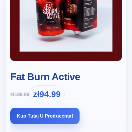
Fat Burn Active
zł
94.99
zł
189.99
Kup Tutaj U Producenta!