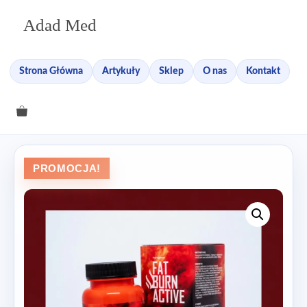
Przejdź
Adad Med
do
treści
Strona Główna
Artykuły
Sklep
O nas
Kontakt
PROMOCJA!