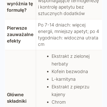
wspomagające termogenezę
wyróżnia tę
i kontrolę apetytu bez
formułę?
sztucznych dodatków
Po 7-14 dniach: więcej
Pierwsze
energii, mniejszy apetyt; po 4
zauważalne
tygodniach: widoczna utrata
efekty
cm
Ekstrakt z zielonej
herbaty
Kofein bezwodna
L-karnityna
Ekstrakt z pieprzu
kajeny
Główne
składniki
Chrom