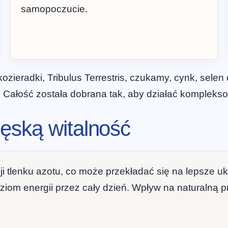
samopoczucie.
 kozieradki, Tribulus Terrestris, czukamy, cynk, sele
 Całość została dobrana tak, aby działać kompleks
ęską witalność
i tlenku azotu, co może przekładać się na lepsze u
 energii przez cały dzień. Wpływ na naturalną pr