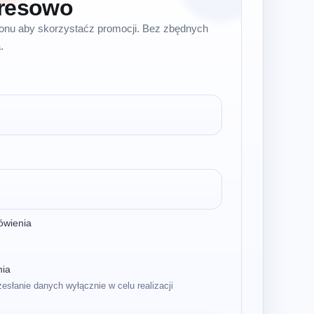
resowo
efonu aby skorzystaćz promocji. Bez zbędnych
.
ówienia
nia
zesłanie danych wyłącznie w celu realizacji