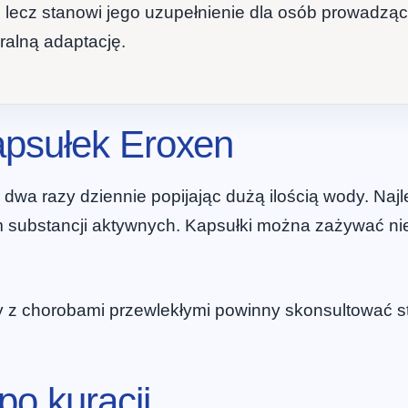
 lecz stanowi jego uzupełnienie dla osób prowadząc
ralną adaptację.
apsułek Eroxen
wa razy dziennie popijając dużą ilością wody. Najlep
 substancji aktywnych. Kapsułki można zażywać niez
y z chorobami przewlekłymi powinny skonsultować 
po kuracji