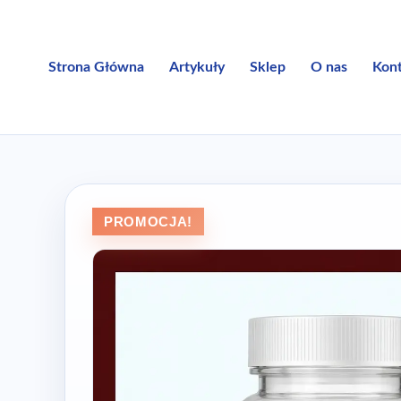
Przejdź
do
treści
Strona Główna
Artykuły
Sklep
O nas
Kon
PROMOCJA!