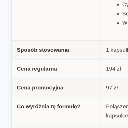
C
Se
Wi
Sposób stosowania
1 kapsuł
Cena regularna
194 zł
Cena promocyjna
97 zł
Co wyróżnia tę formułę?
Połączen
kapsułc