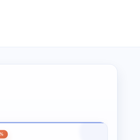
wynosiła:
wynosi:
zł194.00.
zł97.00.
0%