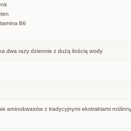
ynk
len
tamina B6
ka dwa razy dziennie z dużą ilością wody
ie aminokwasów z tradycyjnymi ekstraktami roślinny
e