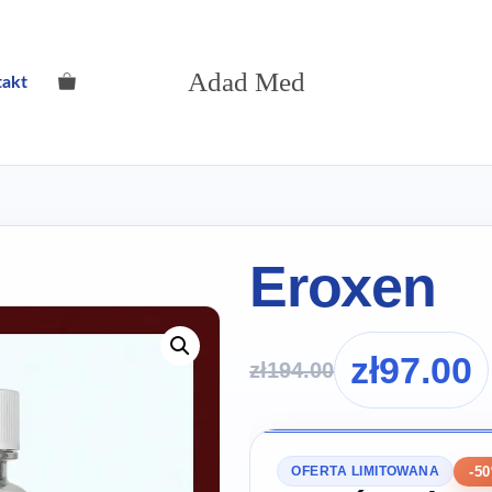
Adad Med
takt
Eroxen
zł
97.00
zł
194.00
-5
OFERTA LIMITOWANA