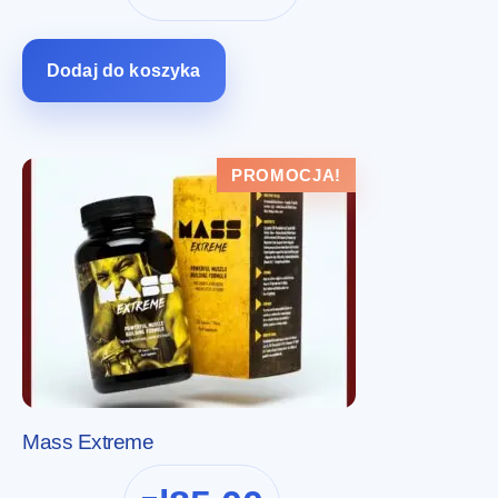
wynosiła:
wynosi:
zł274.00.
zł137.00.
Dodaj do koszyka
PROMOCJA!
Mass Extreme
Pierwotna
Aktualna