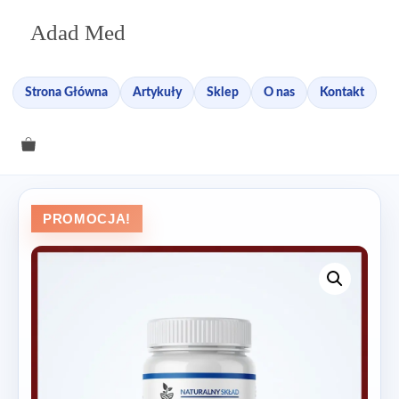
Przejdź
Adad Med
do
treści
Strona Główna
Artykuły
Sklep
O nas
Kontakt
PROMOCJA!