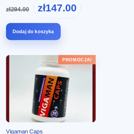
Pierwotna
Aktualna
zł
147.00
zł
294.00
cena
cena
wynosiła:
wynosi:
zł294.00.
zł147.00.
Dodaj do koszyka
PROMOCJA!
Vigaman Caps