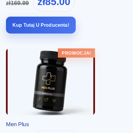
zł
85.00
zł
169.99
cena
cena
wynosiła:
wynosi:
zł169.99.
zł85.00.
Kup Tutaj U Producenta!
PROMOCJA!
Men Plus