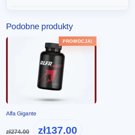
Podobne produkty
PROMOCJA!
Alfa Gigante
Pierwotna
Aktualna
zł
137.00
zł
274.00
cena
cena