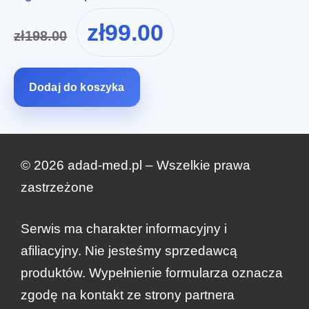
Pierwotna
Aktualna
zł
99.00
zł
198.00
cena
cena
wynosiła:
wynosi:
zł198.00.
zł99.00.
Dodaj do koszyka
© 2026 adad-med.pl – Wszelkie prawa
zastrzeżone
Serwis ma charakter informacyjny i
afiliacyjny. Nie jesteśmy sprzedawcą
zł
299.00
produktów. Wypełnienie formularza oznacza
Zamów teraz
Pierwotna
Aktualna
zł
99.00
zgodę na kontakt ze strony partnera
cena
cena