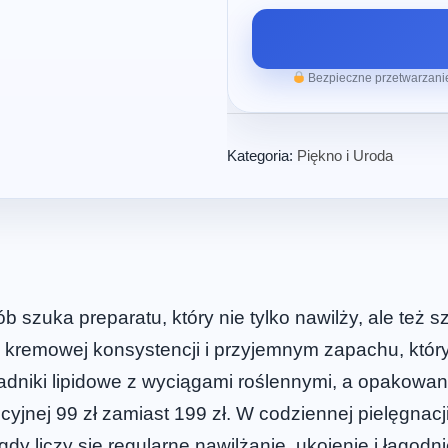
Bezpieczne przetwarzanie
Kategoria:
Piękno i Uroda
 szuka preparatu, który nie tylko nawilży, ale też sz
 o kremowej konsystencji i przyjemnym zapachu, któ
dniki lipidowe z wyciągami roślennymi, a opakowani
mocyjnej 99 zł zamiast 199 zł. W codziennej pielęgna
y liczy się regularne nawilżanie, ukojenie i łagodn