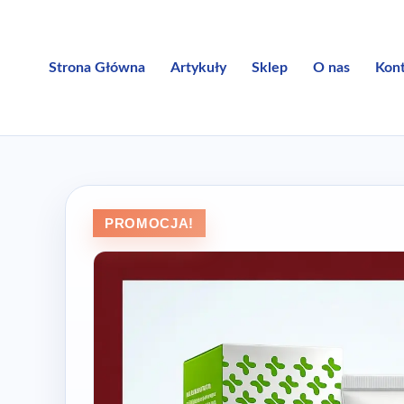
Przejdź
do
treści
Strona Główna
Artykuły
Sklep
O nas
Kon
PROMOCJA!