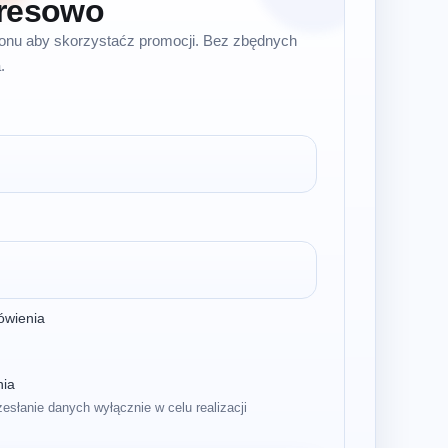
resowo
efonu aby skorzystaćz promocji. Bez zbędnych
.
ówienia
nia
zesłanie danych wyłącznie w celu realizacji