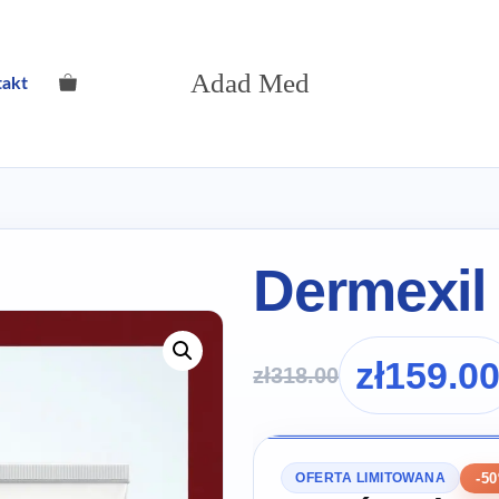
Adad Med
takt
Dermexil 
zł
159.0
zł
318.00
-5
OFERTA LIMITOWANA