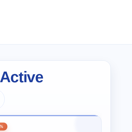
wynosiła:
wynosi:
zł318.00.
zł159.00.
Active
0
0%