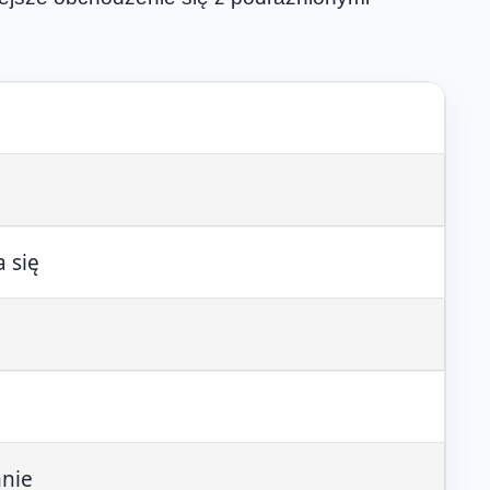
 się
nnie