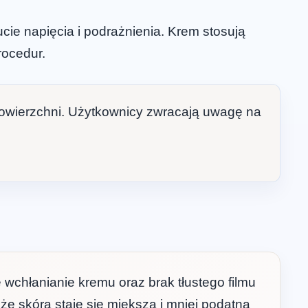
cie napięcia i podrażnienia. Krem stosują
rocedur.
powierzchni. Użytkownicy zwracają uwagę na
 wchłanianie kremu oraz brak tłustego filmu
że skóra staje się miększa i mniej podatna