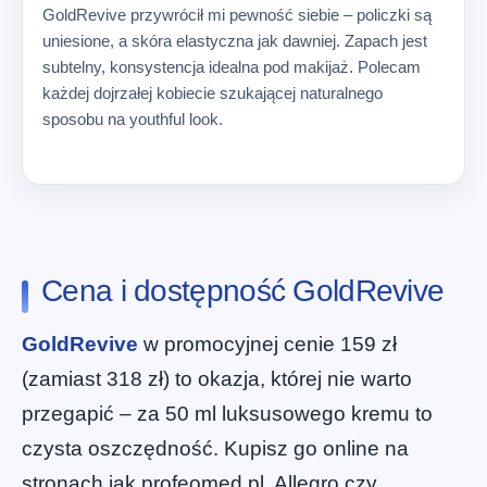
GoldRevive przywrócił mi pewność siebie – policzki są
uniesione, a skóra elastyczna jak dawniej. Zapach jest
subtelny, konsystencja idealna pod makijaż. Polecam
każdej dojrzałej kobiecie szukającej naturalnego
sposobu na youthful look.
Cena i dostępność GoldRevive
GoldRevive
w promocyjnej cenie 159 zł
(zamiast 318 zł) to okazja, której nie warto
przegapić – za 50 ml luksusowego kremu to
czysta oszczędność. Kupisz go online na
stronach jak profeomed.pl, Allegro czy