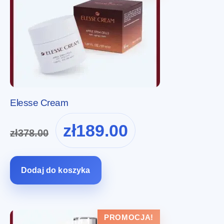
Elesse Cream
Pierwotna
Aktualna
zł
189.00
zł
378.00
cena
cena
wynosiła:
wynosi:
zł378.00.
zł189.00.
Dodaj do koszyka
PROMOCJA!