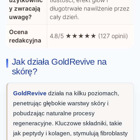
użytkownic
tłustości, efekt
glow
i
y zwracają
długotrwałe nawilżenie przez
uwagę?
cały dzień.
Ocena
4.8/5 ★★★★★ (127 opinii)
redakcyjna
Jak działa GoldRevive na
skórę?
GoldRevive
działa na kilku poziomach,
penetrując głębokie warstwy skóry i
pobudzając naturalne procesy
regeneracyjne. Kluczowe składniki, takie
jak peptydy i kolagen, stymulują fibroblasty