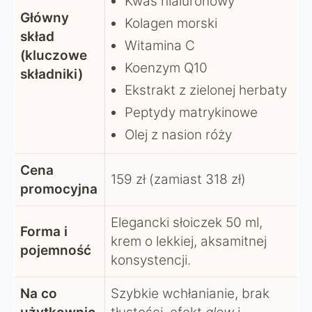
Kwas hialuronowy
Główny
Kolagen morski
skład
Witamina C
(kluczowe
Koenzym Q10
składniki)
Ekstrakt z zielonej herbaty
Peptydy matrykinowe
Olej z nasion róży
Cena
159 zł (zamiast 318 zł)
promocyjna
Elegancki słoiczek 50 ml,
Forma i
krem o lekkiej, aksamitnej
pojemność
konsystencji.
Na co
Szybkie wchłanianie, brak