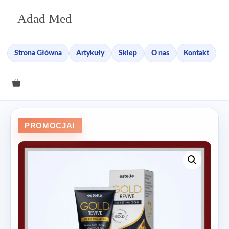
Przejdź
Adad Med
do
treści
Strona Główna
Artykuły
Sklep
O nas
Kontakt
PROMOCJA!