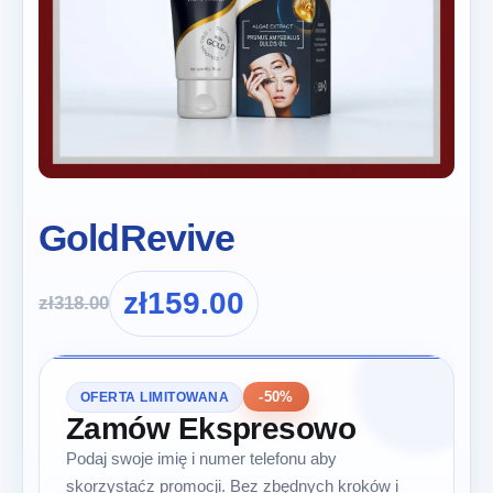
GoldRevive
zł
159.00
zł
318.00
-50%
OFERTA LIMITOWANA
Zamów Ekspresowo
Podaj swoje imię i numer telefonu aby
skorzystaćz promocji. Bez zbędnych kroków i