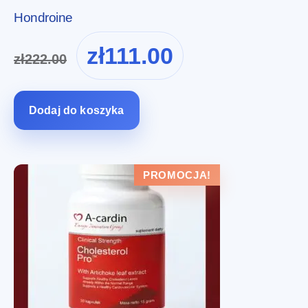
Hondroine
Pierwotna
Aktualna
zł
111.00
zł
222.00
cena
cena
wynosiła:
wynosi:
zł222.00.
zł111.00.
Dodaj do koszyka
PROMOCJA!