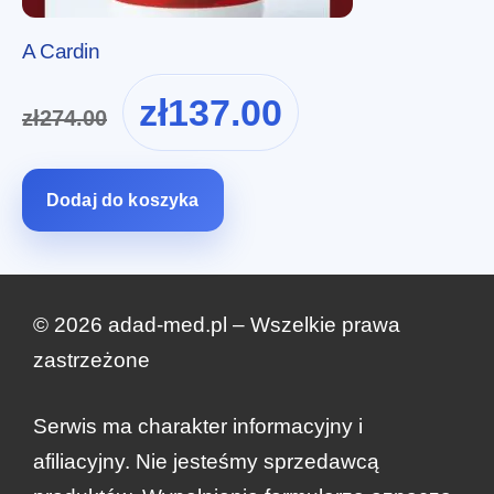
A Cardin
Pierwotna
Aktualna
zł
137.00
zł
274.00
cena
cena
wynosiła:
wynosi:
zł274.00.
zł137.00.
Dodaj do koszyka
© 2026 adad-med.pl – Wszelkie prawa
zastrzeżone
Serwis ma charakter informacyjny i
zł
199.99
Zamów teraz
Pierwotna
Aktualna
zł
100.00
afiliacyjny. Nie jesteśmy sprzedawcą
cena
cena