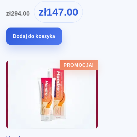
Pierwotna
Aktualna
zł
147.00
zł
294.00
cena
cena
wynosiła:
wynosi:
zł294.00.
zł147.00.
Dodaj do koszyka
PROMOCJA!