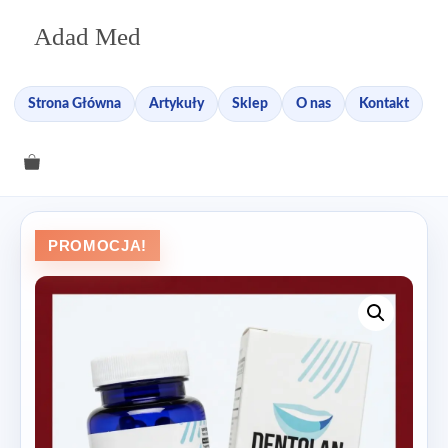
Przejdź
Adad Med
do
treści
Strona Główna
Artykuły
Sklep
O nas
Kontakt
PROMOCJA!