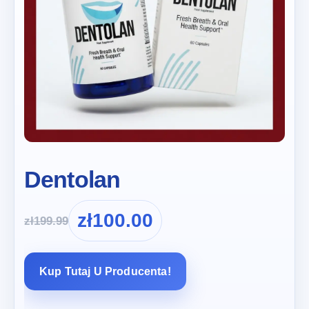
Dentolan
zł
100.00
zł
199.99
Kup Tutaj U Producenta!