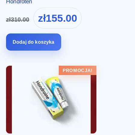
Hondroten
Pierwotna
Aktualna
zł
155.00
zł
310.00
cena
cena
wynosiła:
wynosi:
zł310.00.
zł155.00.
Dodaj do koszyka
PROMOCJA!