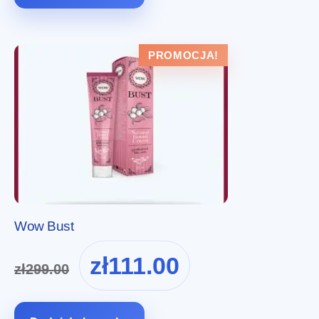
PROMOCJA!
Wow Bust
Pierwotna
Aktualna
zł
111.00
zł
299.00
cena
cena
wynosiła:
wynosi:
zł299.00.
zł111.00.