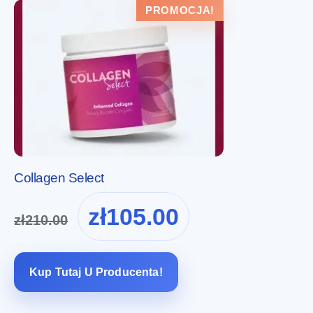
PROMOCJA!
Collagen Select
Pierwotna
Aktualna
zł
105.00
zł
210.00
cena
cena
wynosiła:
wynosi:
zł210.00.
zł105.00.
Kup Tutaj U Producenta!