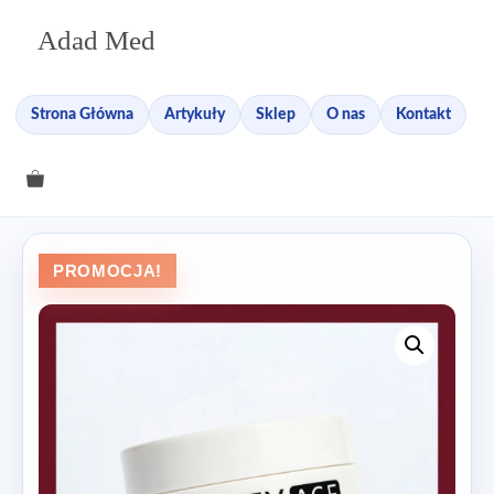
Przejdź
Adad Med
do
treści
Strona Główna
Artykuły
Sklep
O nas
Kontakt
PROMOCJA!