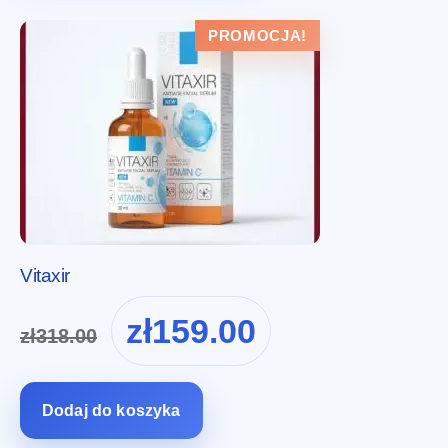
PROMOCJA!
Vitaxir
Pierwotna
Aktualna
zł
159.00
zł
318.00
cena
cena
wynosiła:
wynosi:
zł318.00.
zł159.00.
Dodaj do koszyka