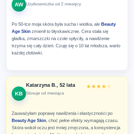
AW
Użytkowniczka od 2 miesięcy
Po 50-tce moja skóra była sucha i wiotka, ale
Beauty
Age Skin
zmienił to błyskawicznie. Cera stała się
gładka, zmarszczki na czole spłyciły, a nawilżenie
trzyma się cały dzień. Czuję się o 10 lat młodsza, warto
każdej złotówki.
Katarzyna B., 52 lata
★★★★☆
KB
Stosuje od miesiąca
Zauważyłam poprawę nawilżenia i elastyczności po
Beauty Age Skin
, choć pełne efekty wymagają czasu.
Skóra wokół oczu jest mniej zmęczona, a konsystencja