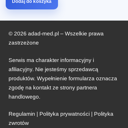
Dodaj do koszyka
© 2026 adad-med.pl – Wszelkie prawa
zastrzeżone
Serwis ma charakter informacyjny i
afiliacyjny. Nie jesteśmy sprzedawcą
produktów. Wypełnienie formularza oznacza
zgodę na kontakt ze strony partnera
handlowego.
zł
274.00
Regulamin
|
Polityka prywatności
|
Polityka
Zamów teraz
Pierwotna
Aktualna
zł
137.00
zwrotów
cena
cena