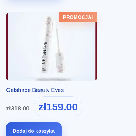
PROMOCJA!
Getshape Beauty Eyes
Pierwotna
Aktualna
zł
159.00
zł
318.00
cena
cena
wynosiła:
wynosi:
zł318.00.
zł159.00.
Dodaj do koszyka