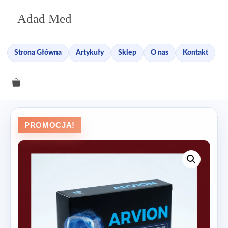
Przejdź
Adad Med
do
treści
Strona Główna
Artykuły
Sklep
O nas
Kontakt
PROMOCJA!