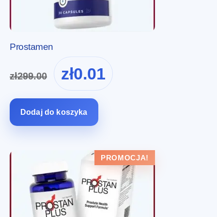
Prostamen
Pierwotna
Aktualna
zł
0.01
zł
299.00
cena
cena
wynosiła:
wynosi:
zł299.00.
zł0.01.
Dodaj do koszyka
PROMOCJA!