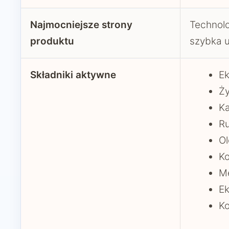
Najmocniejsze strony
Technolo
produktu
szybka u
Składniki aktywne
Ek
Ży
K
R
Ol
K
Me
Ek
Ko