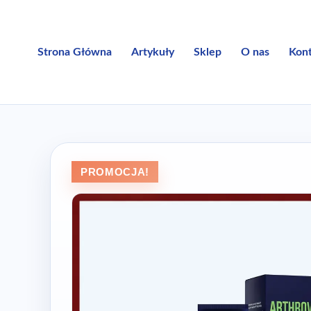
Przejdź
do
treści
Strona Główna
Artykuły
Sklep
O nas
Kon
PROMOCJA!