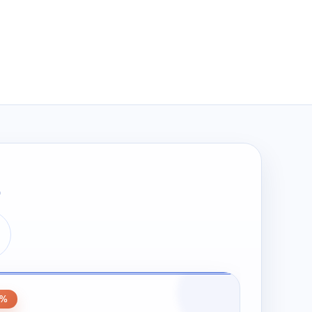
wynosiła:
wynosi:
zł294.00.
zł147.00.
0
0%