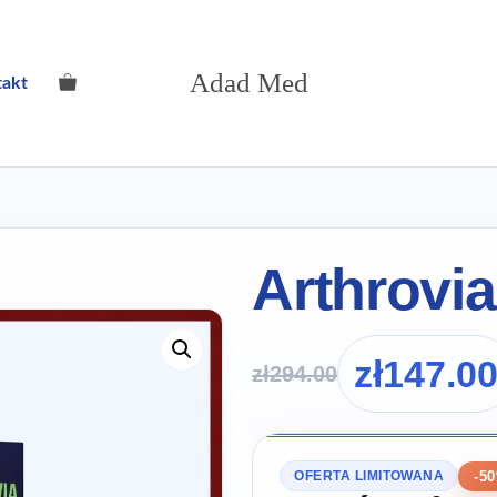
Adad Med
takt
Arthrovia
zł
147.0
zł
294.00
-5
OFERTA LIMITOWANA