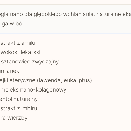
gia nano dla głębokiego wchłaniania, naturalne eks
lga w bólu
strakt z arniki
wokost lekarski
asztanowiec zwyczajny
umianek
ejki eteryczne (lawenda, eukaliptus)
ompleks nano-kolagenowy
ntol naturalny
strakt z imbiru
ra wierzby