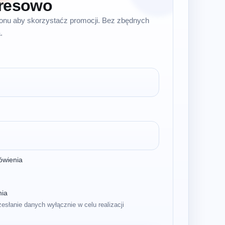
resowo
efonu aby skorzystaćz promocji. Bez zbędnych
.
ówienia
nia
zesłanie danych wyłącznie w celu realizacji