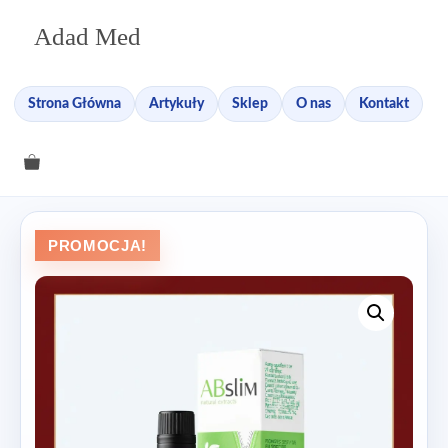
Przejdź
Adad Med
do
treści
Strona Główna
Artykuły
Sklep
O nas
Kontakt
PROMOCJA!