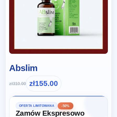
Abslim
zł
155.00
zł
310.00
-50%
OFERTA LIMITOWANA
Zamów Ekspresowo