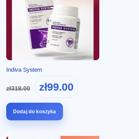
Indiva System
Pierwotna
Aktualna
zł
99.00
zł
318.00
cena
cena
wynosiła:
wynosi:
zł318.00.
zł99.00.
Dodaj do koszyka