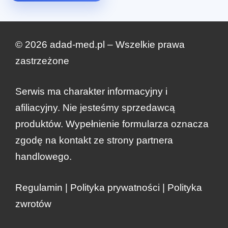
© 2026 adad-med.pl – Wszelkie prawa
zastrzeżone
Serwis ma charakter informacyjny i
afiliacyjny. Nie jesteśmy sprzedawcą
produktów. Wypełnienie formularza oznacza
zgodę na kontakt ze strony partnera
handlowego.
Regulamin
|
Polityka prywatności
|
Polityka
zwrotów
Pierwotna
Aktualna
Zamów teraz
zł
310.00
zł
155.00
cena
cena
wynosiła:
wynosi: