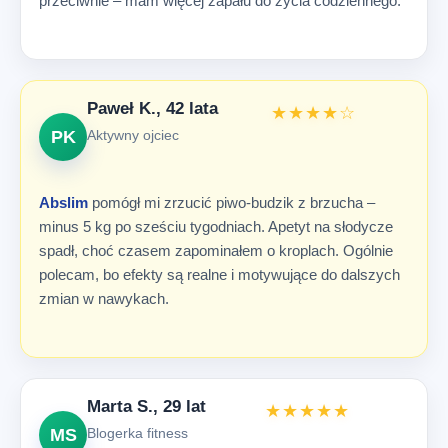
przeciwnie – mam więcej zapału do życia codziennego.
Paweł K., 42 lata
★★★★☆
PK
Aktywny ojciec
Abslim
pomógł mi zrzucić piwo-budzik z brzucha –
minus 5 kg po sześciu tygodniach. Apetyt na słodycze
spadł, choć czasem zapominałem o kroplach. Ogólnie
polecam, bo efekty są realne i motywujące do dalszych
zmian w nawykach.
Marta S., 29 lat
★★★★★
MS
Blogerka fitness