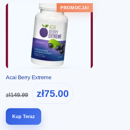
PROMOCJA!
Acai Berry Extreme
Pierwotna
Aktualna
zł
75.00
zł
149.99
cena
cena
wynosiła:
wynosi:
zł149.99.
zł75.00.
Kup Teraz