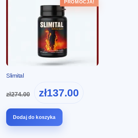
PROMOCJA!
Slimital
Pierwotna
Aktualna
zł
137.00
zł
274.00
cena
cena
wynosiła:
wynosi:
zł274.00.
zł137.00.
Dodaj do koszyka