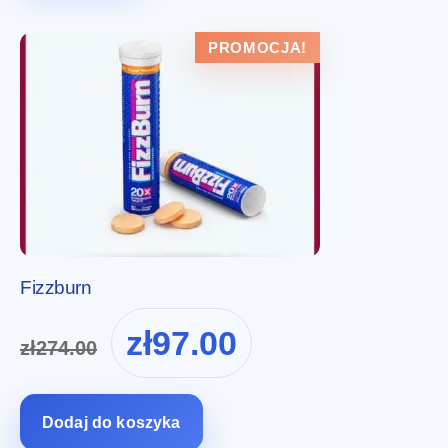
PROMOCJA!
Fizzburn
Pierwotna
Aktualna
zł
97.00
zł
274.00
cena
cena
wynosiła:
wynosi:
zł274.00.
zł97.00.
Dodaj do koszyka