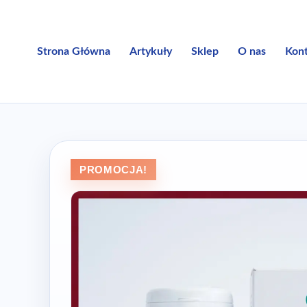
Przejdź
do
treści
Strona Główna
Artykuły
Sklep
O nas
Kon
PROMOCJA!