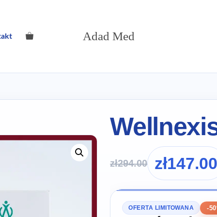
Adad Med
takt
Wellnexi
zł
147.0
zł
294.00
-5
OFERTA LIMITOWANA