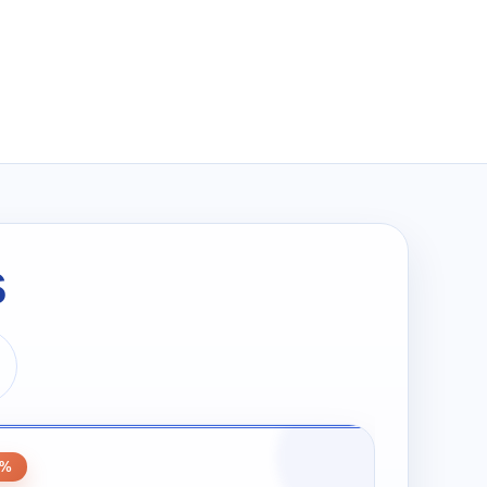
wynosiła:
wynosi:
zł294.00.
zł147.00.
s
0
0%