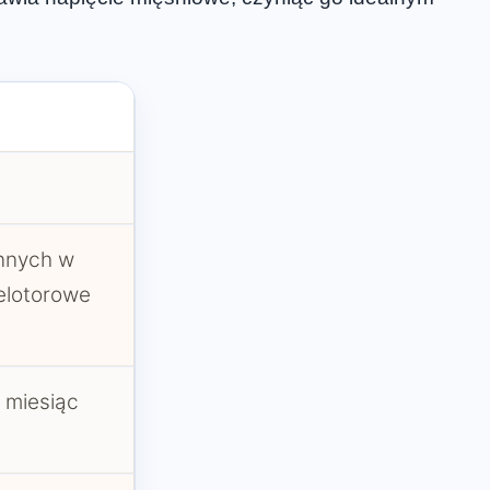
innych w
ielotorowe
 miesiąc