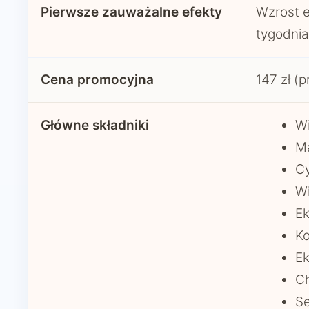
Pierwsze zauważalne efekty
Wzrost e
tygodnia
Cena promocyjna
147 zł (p
Główne składniki
Wi
M
Cy
Wi
Ek
K
Ek
C
Se