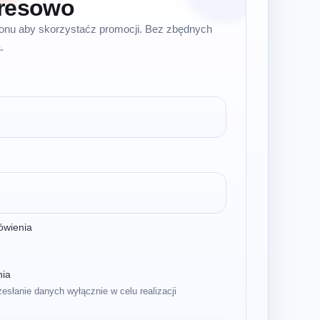
resowo
efonu aby skorzystaćz promocji. Bez zbędnych
.
ówienia
nia
zesłanie danych wyłącznie w celu realizacji