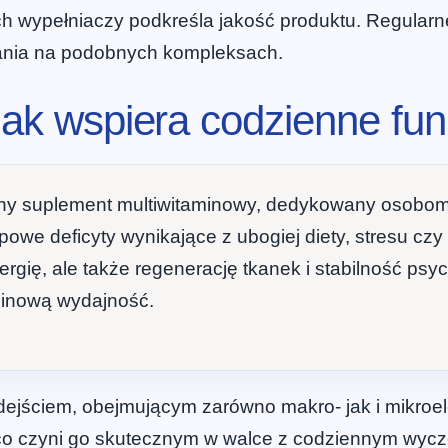
h wypełniaczy podkreśla jakość produktu. Regular
ania na podobnych kompleksach.
 jak wspiera codzienne fu
y suplement multiwitaminowy, dedykowany osobo
powe deficyty wynikające z ubogiej diety, stresu cz
gię, ale także regenerację tkanek i stabilność psych
rminową wydajność.
ejściem, obejmującym zarówno makro- jak i mikroe
co czyni go skutecznym w walce z codziennym wycze