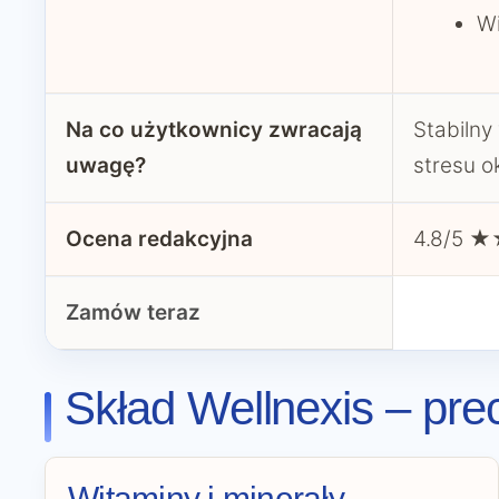
Wi
Na co użytkownicy zwracają
Stabilny
uwagę?
stresu o
Ocena redakcyjna
4.8/5
Zamów teraz
Skład Wellnexis – pre
Witaminy i minerały