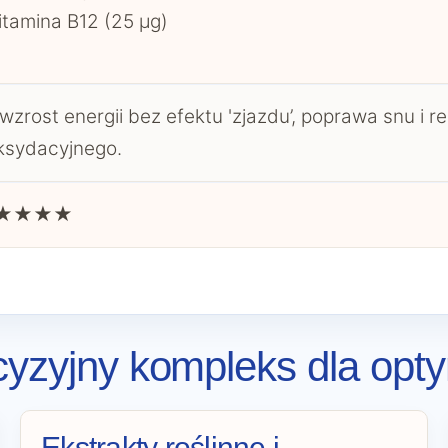
tamina B12 (25 µg)
 wzrost energii bez efektu 'zjazdu’, poprawa snu i r
ksydacyjnego.
 ★★★★★
cyzyjny kompleks dla opty
Ekstrakty roślinne i