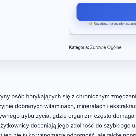
Bezpieczne przetwarzanie
Kategoria:
Zdrowie Ogólne
tyny osób borykających się z chronicznym zmęczenie
yjnie dobranych witaminach, minerałach i ekstraktac
wnego trybu życia, gdzie organizm często domaga
żytkownicy doceniają jego zdolność do szybkiego uz
t ten nie tylko wspomaga odporność, ale także pop