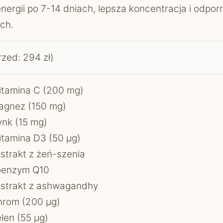
nergii po 7-14 dniach, lepsza koncentracja i odpor
ch.
rzed: 294 zł)
tamina C (200 mg)
agnez (150 mg)
nk (15 mg)
tamina D3 (50 µg)
strakt z żeń-szenia
oenzym Q10
strakt z ashwagandhy
hrom (200 µg)
len (55 µg)