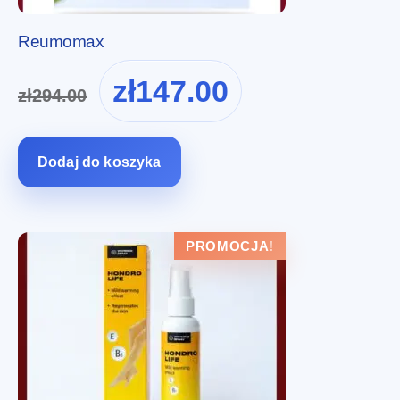
Reumomax
Pierwotna
Aktualna
zł
147.00
zł
294.00
cena
cena
wynosiła:
wynosi:
zł294.00.
zł147.00.
Dodaj do koszyka
PROMOCJA!