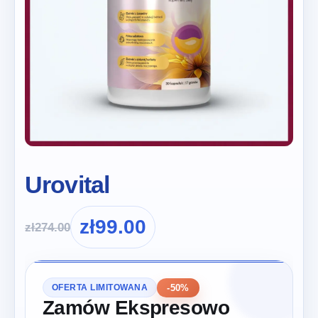
Urovital
zł
99.00
zł
274.00
-50%
OFERTA LIMITOWANA
Zamów Ekspresowo