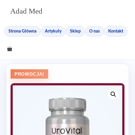
Przejdź
Adad Med
do
treści
Strona Główna
Artykuły
Sklep
O nas
Kontakt
PROMOCJA!