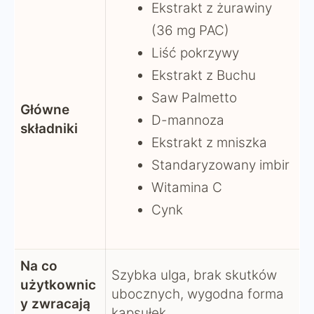
Ekstrakt z żurawiny
(36 mg PAC)
Liść pokrzywy
Ekstrakt z Buchu
Saw Palmetto
Główne
D-mannoza
składniki
Ekstrakt z mniszka
Standaryzowany imbir
Witamina C
Cynk
Na co
Szybka ulga, brak skutków
użytkownic
ubocznych, wygodna forma
y zwracają
kapsułek