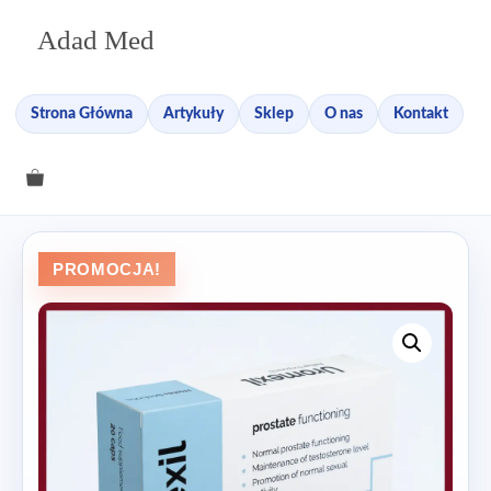
Przejdź
Adad Med
do
treści
Strona Główna
Artykuły
Sklep
O nas
Kontakt
PROMOCJA!