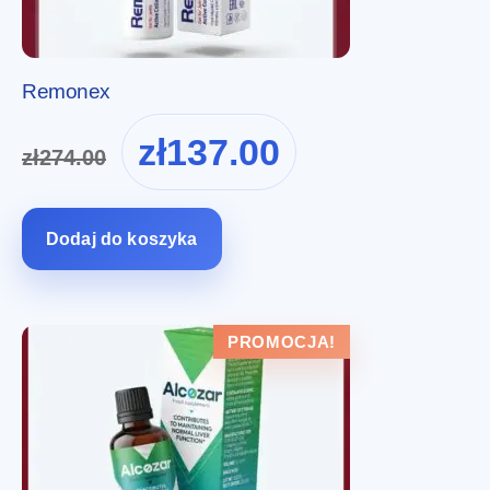
Remonex
Pierwotna
Aktualna
zł
137.00
zł
274.00
cena
cena
wynosiła:
wynosi:
zł274.00.
zł137.00.
Dodaj do koszyka
PROMOCJA!