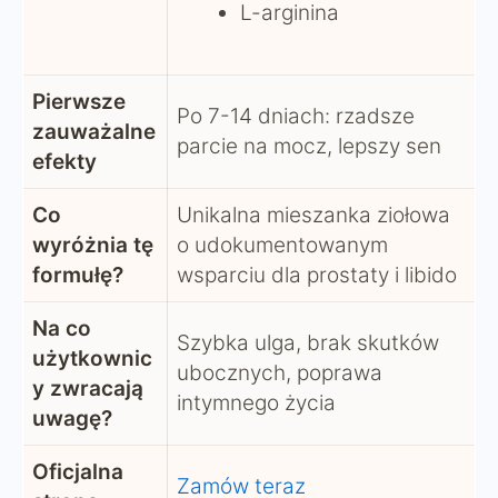
L-arginina
Pierwsze
Po 7-14 dniach: rzadsze
zauważalne
parcie na mocz, lepszy sen
efekty
Co
Unikalna mieszanka ziołowa
wyróżnia tę
o udokumentowanym
formułę?
wsparciu dla prostaty i libido
Na co
Szybka ulga, brak skutków
użytkownic
ubocznych, poprawa
y zwracają
intymnego życia
uwagę?
Oficjalna
Zamów teraz