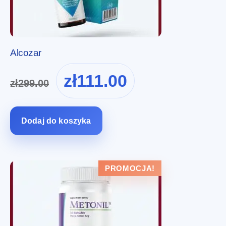
Alcozar
Pierwotna
Aktualna
zł
111.00
zł
299.00
cena
cena
wynosiła:
wynosi:
zł299.00.
zł111.00.
Dodaj do koszyka
PROMOCJA!