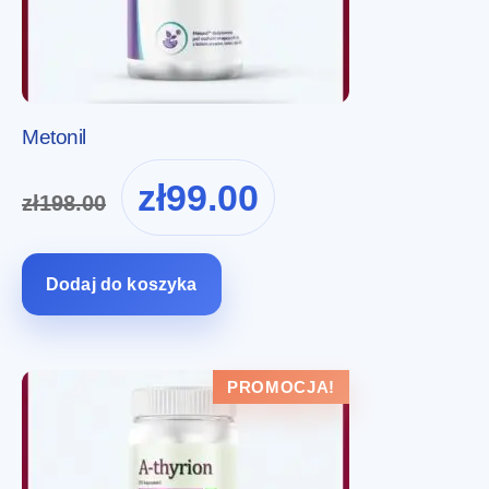
Metonil
Pierwotna
Aktualna
zł
99.00
zł
198.00
cena
cena
wynosiła:
wynosi:
zł198.00.
zł99.00.
Dodaj do koszyka
PROMOCJA!