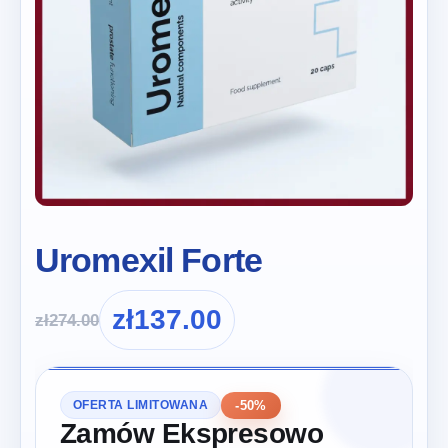
Uromexil Forte
zł
137.00
zł
274.00
-50%
OFERTA LIMITOWANA
Zamów Ekspresowo