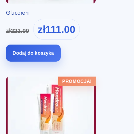
Glucoren
Pierwotna
Aktualna
zł
111.00
zł
222.00
cena
cena
wynosiła:
wynosi:
zł222.00.
zł111.00.
Dodaj do koszyka
PROMOCJA!