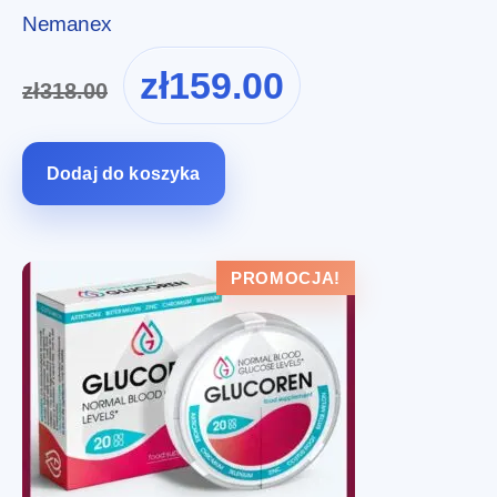
Nemanex
Pierwotna
Aktualna
zł
159.00
zł
318.00
cena
cena
wynosiła:
wynosi:
zł318.00.
zł159.00.
Dodaj do koszyka
PROMOCJA!