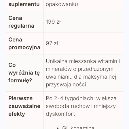
suplementu
opakowaniu)
Cena
199 zł
regularna
Cena
97 zł
promocyjna
Unikalna mieszanka witamin i
Co
minerałów o przedłużonym
wyróżnia tę
uwalnianiu dla maksymalnej
formułę?
przyswajalności
Pierwsze
Po 2-4 tygodniach: większa
zauważalne
swoboda ruchów i mniejszy
efekty
dyskomfort
Glukozamina