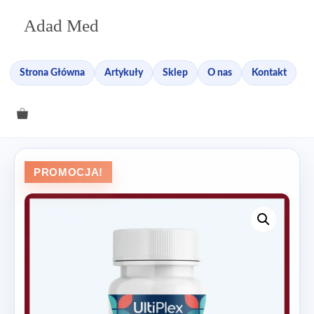
Przejdź
Adad Med
do
treści
Strona Główna
Artykuły
Sklep
O nas
Kontakt
PROMOCJA!