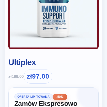
Ultiplex
zł
97.00
zł
199.00
-50%
OFERTA LIMITOWANA
Zamów Ekspresowo