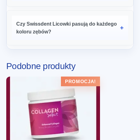
Czy Swissdent Licowki pasują do każdego
koloru zębów?
Podobne produkty
PROMOCJA!
zł
358.00
Zamów teraz
Pierwotna
Aktualna
zł
179.00
cena
cena