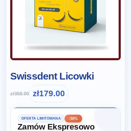
Swissdent Licowki
zł
179.00
zł
358.00
-50%
OFERTA LIMITOWANA
Zamów Ekspresowo