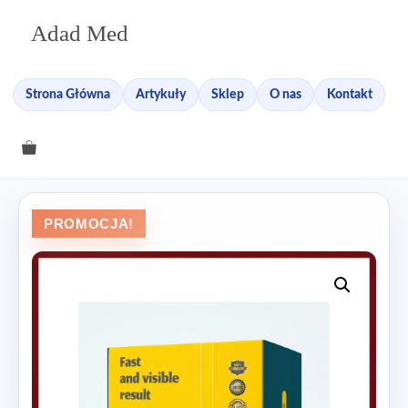
Przejdź
Adad Med
do
treści
Strona Główna
Artykuły
Sklep
O nas
Kontakt
PROMOCJA!