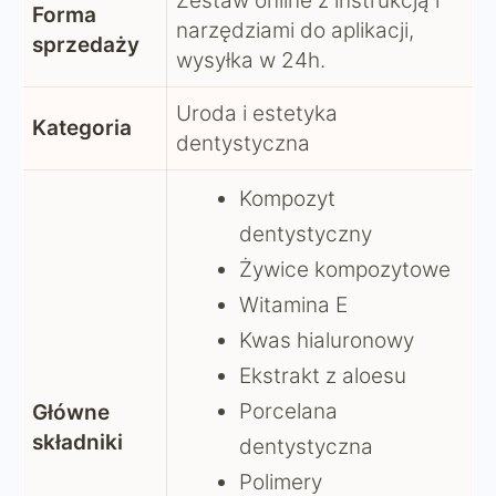
Zestaw online z instrukcją i
Forma
narzędziami do aplikacji,
sprzedaży
wysyłka w 24h.
Uroda i estetyka
Kategoria
dentystyczna
Kompozyt
dentystyczny
Żywice kompozytowe
Witamina E
Kwas hialuronowy
Ekstrakt z aloesu
Porcelana
Główne
składniki
dentystyczna
Polimery