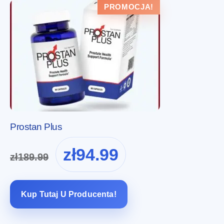
PROMOCJA!
Prostan Plus
Pierwotna
Aktualna
zł
94.99
zł
189.99
cena
cena
wynosiła:
wynosi:
zł189.99.
zł94.99.
Kup Tutaj U Producenta!