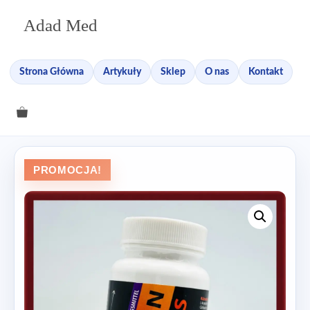
Przejdź
Adad Med
do
treści
Strona Główna
Artykuły
Sklep
O nas
Kontakt
PROMOCJA!