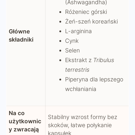
(Ashwagandha)
Różeniec górski
Żeń-szeń koreański
L-arginina
Główne
składniki
Cynk
Selen
Ekstrakt z
Tribulus
terrestris
Piperyna dla lepszego
wchłaniania
Na co
Stabilny wzrost formy bez
użytkownic
skoków, łatwe połykanie
y zwracają
kapsułek