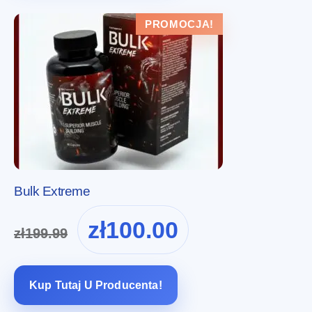
PROMOCJA!
Bulk Extreme
Pierwotna
Aktualna
zł
100.00
zł
199.99
cena
cena
wynosiła:
wynosi:
zł199.99.
zł100.00.
Kup Tutaj U Producenta!