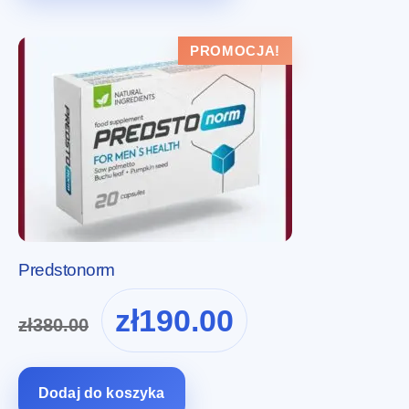
PROMOCJA!
Predstonorm
Pierwotna
Aktualna
zł
190.00
zł
380.00
cena
cena
wynosiła:
wynosi:
zł380.00.
zł190.00.
Dodaj do koszyka