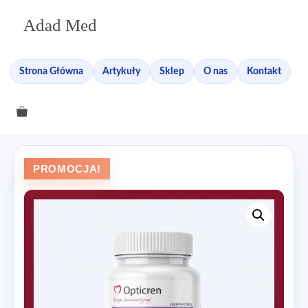
Przejdź
Adad Med
do
treści
Strona Główna
Artykuły
Sklep
O nas
Kontakt
PROMOCJA!