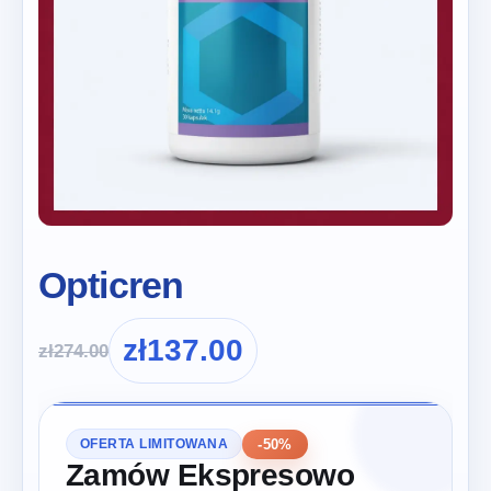
Opticren
zł
137.00
zł
274.00
-50%
OFERTA LIMITOWANA
Zamów Ekspresowo