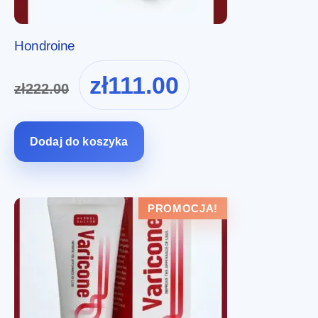
Hondroine
Pierwotna
Aktualna
zł
111.00
zł
222.00
cena
cena
wynosiła:
wynosi:
zł222.00.
zł111.00.
Dodaj do koszyka
PROMOCJA!