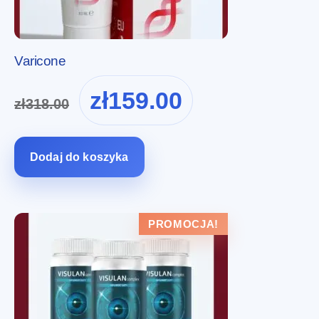
Varicone
Pierwotna
Aktualna
zł
159.00
zł
318.00
cena
cena
wynosiła:
wynosi:
zł318.00.
zł159.00.
Dodaj do koszyka
PROMOCJA!