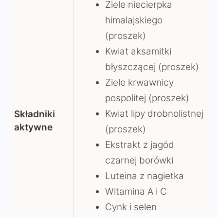
Ziele niecierpka
himalajskiego
(proszek)
Kwiat aksamitki
błyszczącej (proszek)
Ziele krwawnicy
pospolitej (proszek)
Kwiat lipy drobnolistnej
Składniki
aktywne
(proszek)
Ekstrakt z jagód
czarnej borówki
Luteina z nagietka
Witamina A i C
Cynk i selen