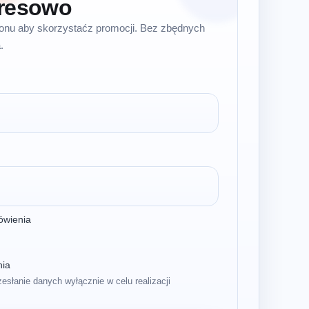
resowo
efonu aby skorzystaćz promocji. Bez zbędnych
.
ówienia
nia
zesłanie danych wyłącznie w celu realizacji