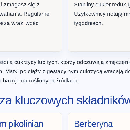
 i zmagasz się z
Stabilny cukier redukuj
wahania. Regularne
Użytkownicy notują mn
pszą wrażliwość
tygodniach.
istorią cukrzycy lub tych, którzy odczuwają zmęczen
h. Matki po ciąży z gestacyjnym cukrzycą wracają do
 bazuje na roślinnych źródłach.
iza kluczowych składnikó
m pikolinian
Berberyna