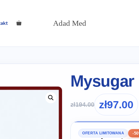
Adad Med
takt
Mysugar
zł
97.00
zł
194.00
-5
OFERTA LIMITOWANA