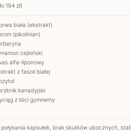
ło 194 zł)
rwa biała (ekstrakt)
rom (pikolinian)
erberyna
namon cejloński
as alfa-liponowy
strakt z fasoli białej
ozytol
rzknik kanadyjski
ciąg z liści gymnemy
połykania kapsułek, brak skutków ubocznych, stabi