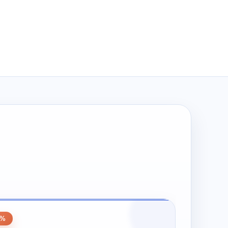
wynosiła:
wynosi:
zł194.00.
zł97.00.
0%