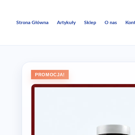
Przejdź
do
treści
Strona Główna
Artykuły
Sklep
O nas
Kon
PROMOCJA!