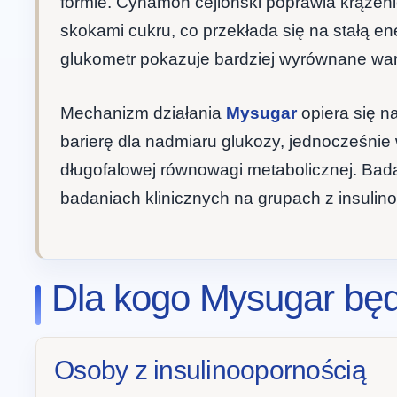
formie. Cynamon cejloński poprawia krążenie
skokami cukru, co przekłada się na stałą en
glukometr pokazuje bardziej wyrównane war
Mechanizm działania
Mysugar
opiera się n
barierę dla nadmiaru glukozy, jednocześnie
długofalowej równowagi metabolicznej. Bad
badaniach klinicznych na grupach z insulin
Dla kogo Mysugar bę
Osoby z insulinoopornością