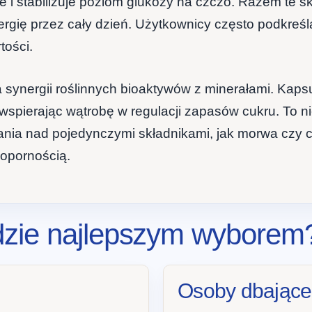
 i stabilizuje poziom glukozy na czczo. Razem te s
ergię przez cały dzień. Użytkownicy często podkreśl
tości.
a synergii roślinnych bioaktywów z minerałami. Kaps
 wspierając wątrobę w regulacji zapasów cukru. To 
ania nad pojedynczymi składnikami, jak morwa czy c
oopornością.
dzie najlepszym wyborem
Osoby dbające