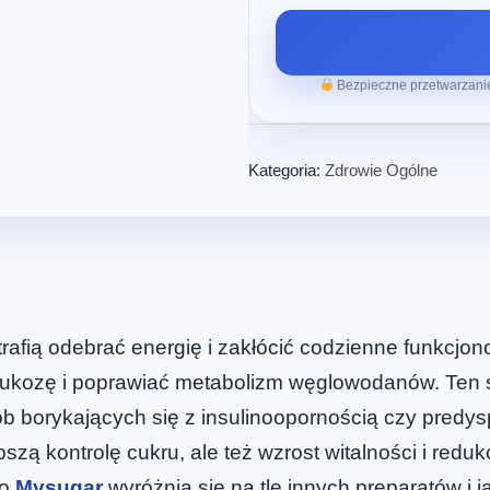
Bezpieczne przetwarzanie
Kategoria:
Zdrowie Ogólne
afią odebrać energię i zakłócić codzienne funkcjo
lukozę i poprawiać metabolizm węglowodanów. Ten s
b borykających się z insulinoopornością czy predys
szą kontrolę cukru, ale też wzrost witalności i re
go
Mysugar
wyróżnia się na tle innych preparatów i