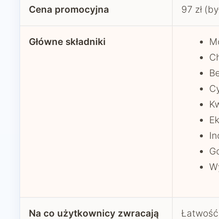
Cena promocyjna
97 zł (by
Główne składniki
Mo
Ch
B
Cy
Kw
Ek
In
Go
Wy
Na co użytkownicy zwracają
Łatwość 