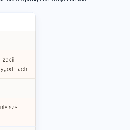
izacji
tygodniach.
niejsza