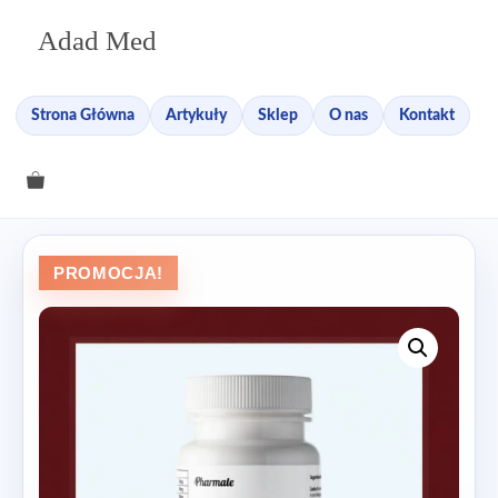
Przejdź
Adad Med
do
treści
Strona Główna
Artykuły
Sklep
O nas
Kontakt
PROMOCJA!