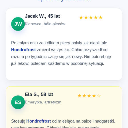
Jacek W., 45 lat
★★★★★
JW
Kierowca, bóle pleców
Po całym dniu za kółkiem plecy bolały jak diabli, ale
Hondrofrost
zmienił wszystko. Chłód przyszedł od
razu, a po tygodniu czuję się jak nowy. Nie potrzebuję
już leków, polecam każdemu w podobnej sytuacji.
Ela S., 58 lat
★★★★☆
ES
Emerytka, artretyzm
Stosuję
Hondrofrost
od miesiąca na palce i nadgarstki,
ulga jest ogromna. Chłodzi idealnie, stawy mniej