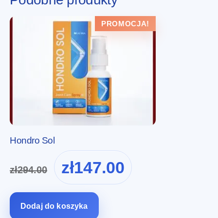
PROMOCJA!
Hondro Sol
Pierwotna
Aktualna
zł
147.00
zł
294.00
cena
cena
wynosiła:
wynosi:
zł294.00.
zł147.00.
Dodaj do koszyka