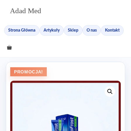
Przejdź
Adad Med
do
treści
Strona Główna
Artykuły
Sklep
O nas
Kontakt
PROMOCJA!