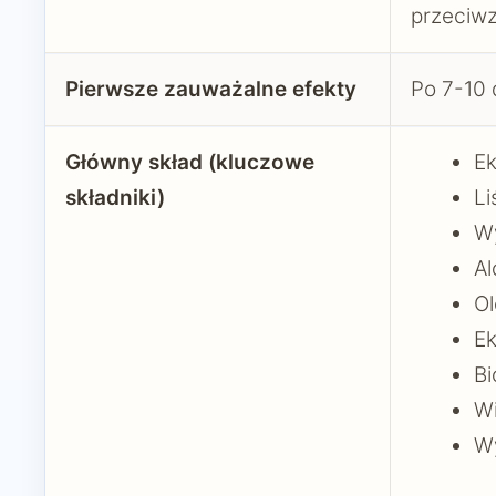
przeciw
Pierwsze zauważalne efekty
Po 7-10 
Główny skład (kluczowe
Ek
składniki)
Li
W
Al
Ol
Ek
Bi
W
Wy