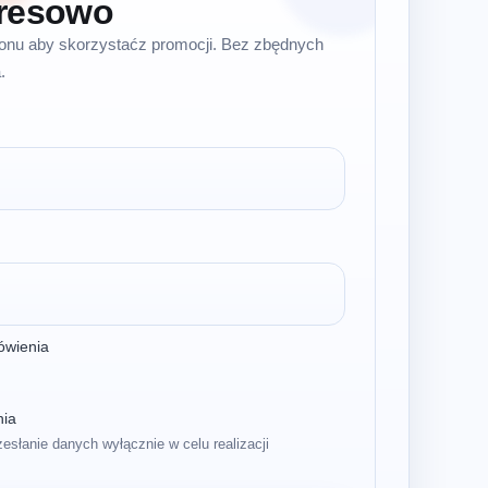
resowo
efonu aby skorzystaćz promocji. Bez zbędnych
.
ówienia
nia
zesłanie danych wyłącznie w celu realizacji