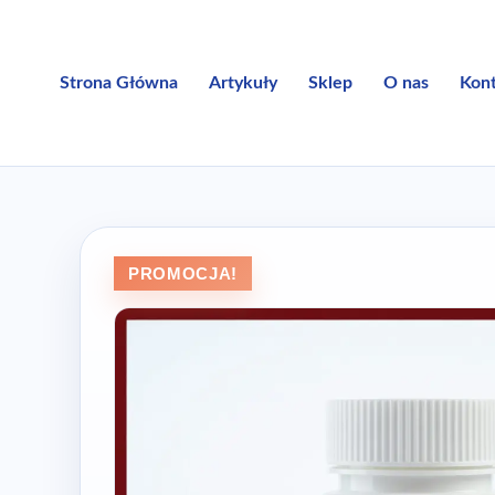
Przejdź
do
treści
Strona Główna
Artykuły
Sklep
O nas
Kon
PROMOCJA!