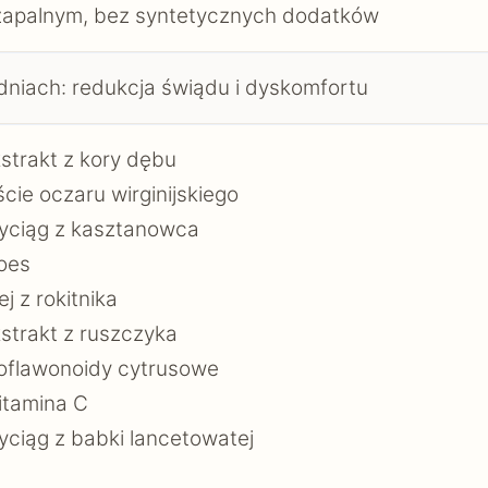
zapalnym, bez syntetycznych dodatków
dniach: redukcja świądu i dyskomfortu
strakt z kory dębu
ście oczaru wirginijskiego
yciąg z kasztanowca
oes
ej z rokitnika
strakt z ruszczyka
oflawonoidy cytrusowe
itamina C
ciąg z babki lancetowatej