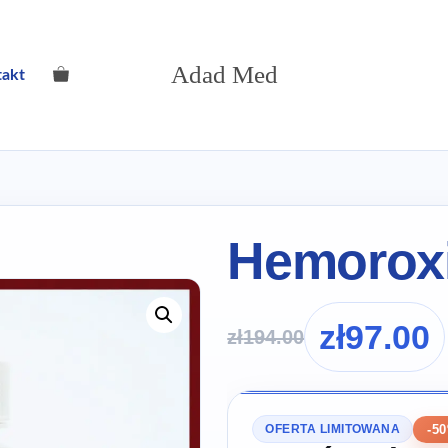
Adad Med
takt
Hemorox
zł
97.00
zł
194.00
-5
OFERTA LIMITOWANA