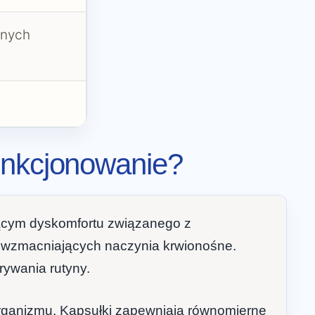
znych
unkcjonowanie?
ącym dyskomfortu związanego z
 i wzmacniających naczynia krwionośne.
ywania rutyny.
organizmu. Kapsułki zapewniają równomierne