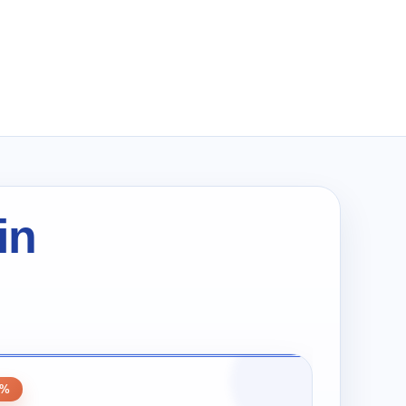
wynosiła:
wynosi:
zł194.00.
zł97.00.
in
0%