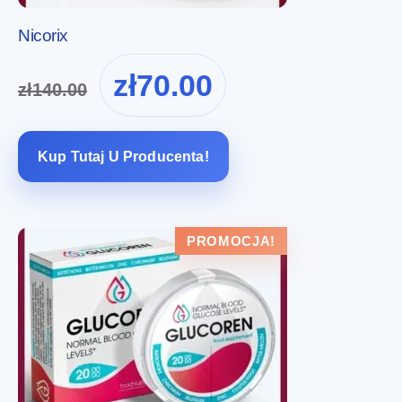
Nicorix
Pierwotna
Aktualna
zł
70.00
zł
140.00
cena
cena
wynosiła:
wynosi:
zł140.00.
zł70.00.
Kup Tutaj U Producenta!
PROMOCJA!