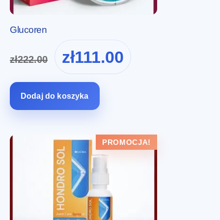
Glucoren
Pierwotna
Aktualna
zł
111.00
zł
222.00
cena
cena
wynosiła:
wynosi:
zł222.00.
zł111.00.
Dodaj do koszyka
PROMOCJA!