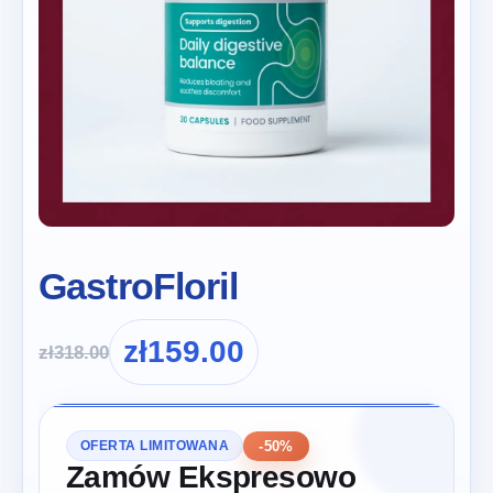
GastroFloril
zł
159.00
zł
318.00
-50%
OFERTA LIMITOWANA
Zamów Ekspresowo