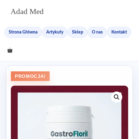
Przejdź
Adad Med
do
treści
Strona Główna
Artykuły
Sklep
O nas
Kontakt
PROMOCJA!