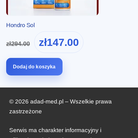
Hondro Sol
Pierwotna
Aktualna
zł
147.00
zł
294.00
cena
cena
wynosiła:
wynosi:
zł294.00.
zł147.00.
Dodaj do koszyka
© 2026 adad-med.pl – Wszelkie prawa
zastrzeżone
Serwis ma charakter informacyjny i