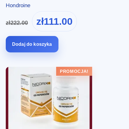
Hondroine
Pierwotna
Aktualna
zł
111.00
zł
222.00
cena
cena
wynosiła:
wynosi:
zł222.00.
zł111.00.
Dodaj do koszyka
PROMOCJA!