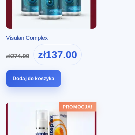
Visulan Complex
Pierwotna
Aktualna
zł
137.00
zł
274.00
cena
cena
wynosiła:
wynosi:
zł274.00.
zł137.00.
Dodaj do koszyka
PROMOCJA!