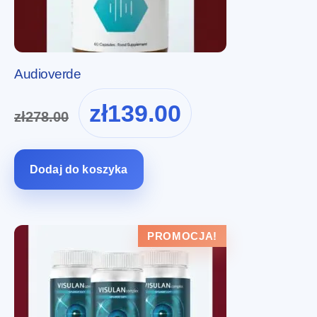
Audioverde
Pierwotna
Aktualna
zł
139.00
zł
278.00
cena
cena
wynosiła:
wynosi:
zł278.00.
zł139.00.
Dodaj do koszyka
PROMOCJA!