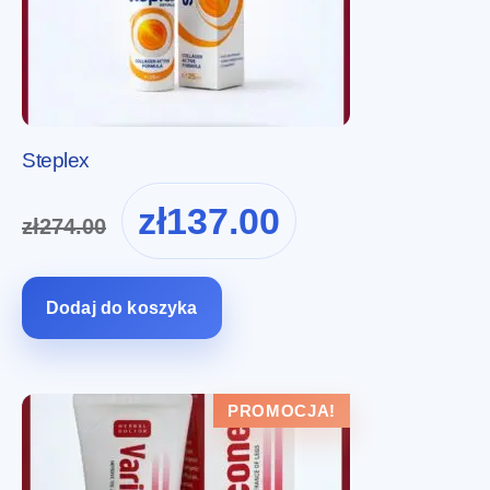
Steplex
Pierwotna
Aktualna
zł
137.00
zł
274.00
cena
cena
wynosiła:
wynosi:
zł274.00.
zł137.00.
Dodaj do koszyka
PROMOCJA!