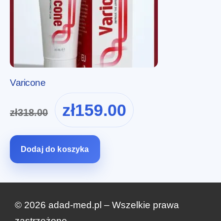
Varicone
Pierwotna
Aktualna
zł
159.00
zł
318.00
cena
cena
wynosiła:
wynosi:
zł318.00.
zł159.00.
Dodaj do koszyka
© 2026 adad-med.pl – Wszelkie prawa
zastrzeżone