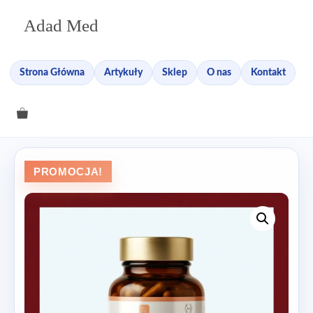
Przejdź
Adad Med
do
treści
Strona Główna
Artykuły
Sklep
O nas
Kontakt
PROMOCJA!