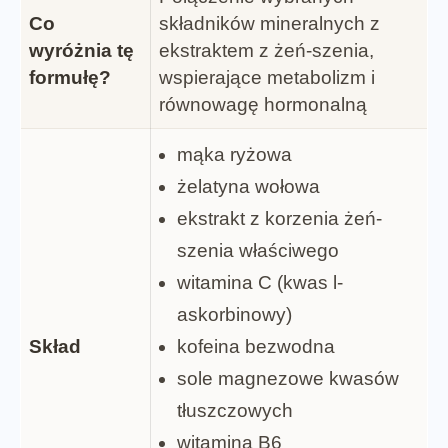
Co
składników mineralnych z
wyróżnia tę
ekstraktem z żeń-szenia,
formułę?
wspierające metabolizm i
równowagę hormonalną
mąka ryżowa
żelatyna wołowa
ekstrakt z korzenia żeń-
szenia właściwego
witamina C (kwas l-
askorbinowy)
Skład
kofeina bezwodna
sole magnezowe kwasów
tłuszczowych
witamina B6