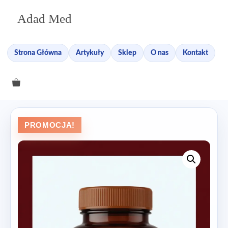
Przejdź
Adad Med
do
treści
Strona Główna
Artykuły
Sklep
O nas
Kontakt
PROMOCJA!