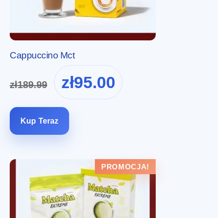
Cappuccino Mct
Pierwotna
Aktualna
zł
95.00
zł
189.99
cena
cena
wynosiła:
wynosi:
zł189.99.
zł95.00.
Kup Teraz
PROMOCJA!