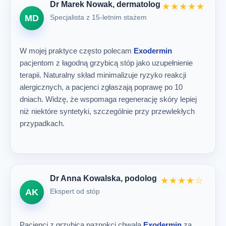
Dr Marek Nowak, dermatolog
★★★★★
Specjalista z 15-letnim stażem
MD
W mojej praktyce często polecam
Exodermin
pacjentom z łagodną grzybicą stóp jako uzupełnienie
terapii. Naturalny skład minimalizuje ryzyko reakcji
alergicznych, a pacjenci zgłaszają poprawę po 10
dniach. Widzę, że wspomaga regenerację skóry lepiej
niż niektóre syntetyki, szczególnie przy przewlekłych
przypadkach.
Dr Anna Kowalska, podolog
★★★★☆
Ekspert od stóp
AK
Pacjenci z grzybicą paznokci chwalą
Exodermin
za