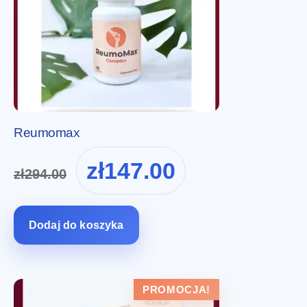
Reumomax
Pierwotna
Aktualna
zł
147.00
zł
294.00
cena
cena
wynosiła:
wynosi:
zł294.00.
zł147.00.
Dodaj do koszyka
PROMOCJA!