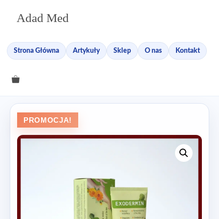
Przejdź
Adad Med
do
treści
Strona Główna
Artykuły
Sklep
O nas
Kontakt
PROMOCJA!