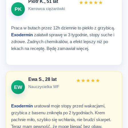
Piotr K., 51 lat
★★★★★
Kierowca ciężarówki
PK
Praca w butach przez 12h dziennie to piekło z grzybicą.
Exodermin
załatwił sprawę w 3 tygodnie, stopy suche i
zdrowe. Żadnych chemikaliów, a efekt lepszy niż po
lekach na receptę. Będę zamawiał więcej.
Ewa S., 28 lat
★★★★★
Nauczycielka WF
EW
Exodermin
uratował moje stopy przed wakacjami,
grzybica z basenu zniknęła po 2 tygodniach. Krem
pachnie miło, szybko się wchłania, nie brudzi skarpet.
Teraz mam pewność, że mogę biegać bez obaw.