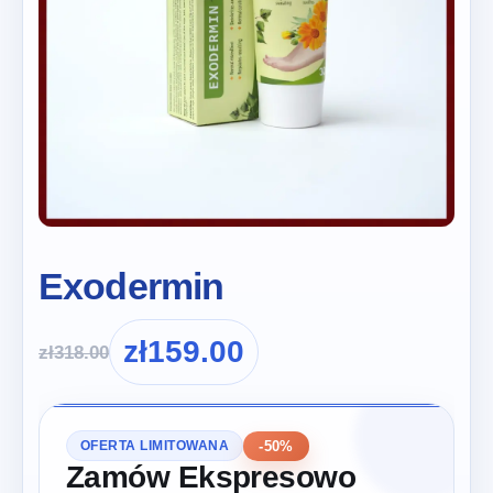
Exodermin
zł
159.00
zł
318.00
-50%
OFERTA LIMITOWANA
Zamów Ekspresowo