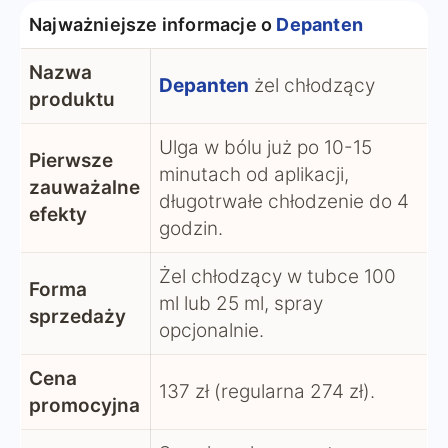
Najważniejsze informacje o
Depanten
Nazwa
Depanten
żel chłodzący
produktu
Ulga w bólu już po 10-15
Pierwsze
minutach od aplikacji,
zauważalne
długotrwałe chłodzenie do 4
efekty
godzin.
Żel chłodzący w tubce 100
Forma
ml lub 25 ml, spray
sprzedaży
opcjonalnie.
Cena
137 zł (regularna 274 zł).
promocyjna