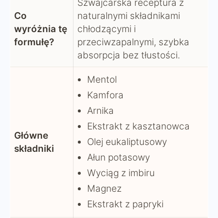
Szwajcarska receptura z
Co
naturalnymi składnikami
wyróżnia tę
chłodzącymi i
formułę?
przeciwzapalnymi, szybka
absorpcja bez tłustości.
Mentol
Kamfora
Arnika
Ekstrakt z kasztanowca
Główne
Olej eukaliptusowy
składniki
Ałun potasowy
Wyciąg z imbiru
Magnez
Ekstrakt z papryki