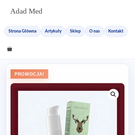
Przejdź
Adad Med
do
treści
Strona Główna
Artykuły
Sklep
O nas
Kontakt
PROMOCJA!