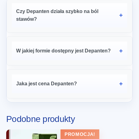
Czy Depanten działa szybko na ból
stawów?
W jakiej formie dostępny jest Depanten?
Jaka jest cena Depanten?
Podobne produkty
zł
274.00
Zamów teraz
Pierwotna
Aktualna
zł
137.00
cena
cena
PROMOCJA!