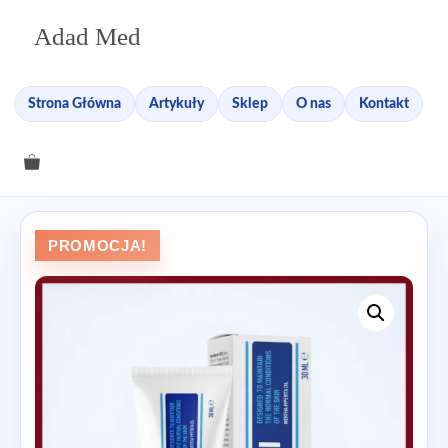
Przejdź
Adad Med
do
treści
Strona Główna
Artykuły
Sklep
O nas
Kontakt
PROMOCJA!