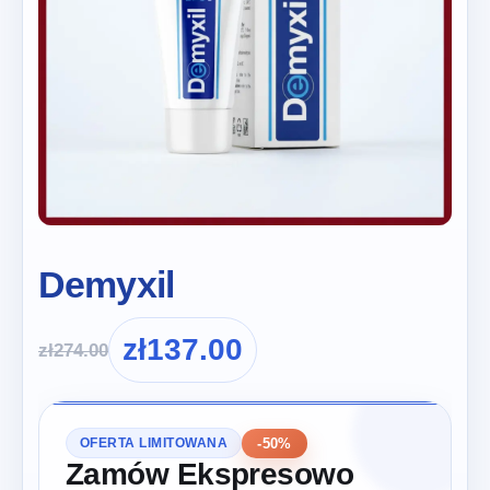
Demyxil
zł
137.00
zł
274.00
-50%
OFERTA LIMITOWANA
Zamów Ekspresowo