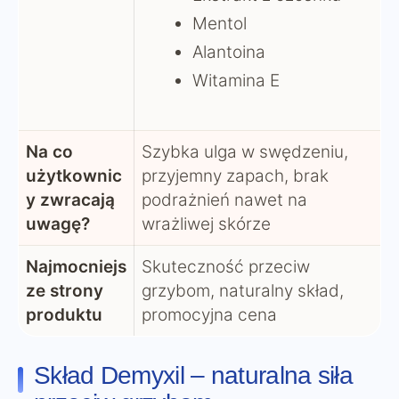
Mentol
Alantoina
Witamina E
Na co
Szybka ulga w swędzeniu,
użytkownic
przyjemny zapach, brak
y zwracają
podrażnień nawet na
uwagę?
wrażliwej skórze
Najmocniejs
Skuteczność przeciw
ze strony
grzybom, naturalny skład,
produktu
promocyjna cena
Skład Demyxil – naturalna siła