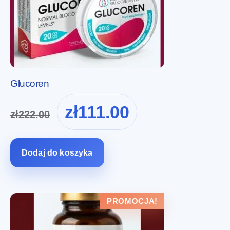
Glucoren
Pierwotna
Aktualna
zł
111.00
zł
222.00
cena
cena
wynosiła:
wynosi:
zł222.00.
zł111.00.
Dodaj do koszyka
PROMOCJA!