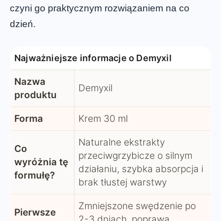
czyni go praktycznym rozwiązaniem na co
dzień.
Najważniejsze informacje o Demyxil
Nazwa
Demyxil
produktu
Forma
Krem 30 ml
Naturalne ekstrakty
Co
przeciwgrzybicze o silnym
wyróżnia tę
działaniu, szybka absorpcja i
formułę?
brak tłustej warstwy
Zmniejszone swędzenie po
Pierwsze
2-3 dniach, poprawa