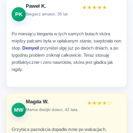
Paweł K.
★★★★★
PK
Biegacz amator, 35 lat
Po miesiącu biegania w tych samych butach skóra
między palcami była w opłakanym stanie, swędziała non
stop.
Demyxil
przyniósł ulgę już po dwóch dniach, a po
tygodniu problem zniknął całkowicie. Teraz stosuję
profilaktycznie i zero nawrotów, skóra jest gładka jak
nigdy.
Magda W.
★★★★☆
MW
Mama dwójki dzieci, 42 lata
Grzybica paznokcia dopadła mnie po wakacjach,