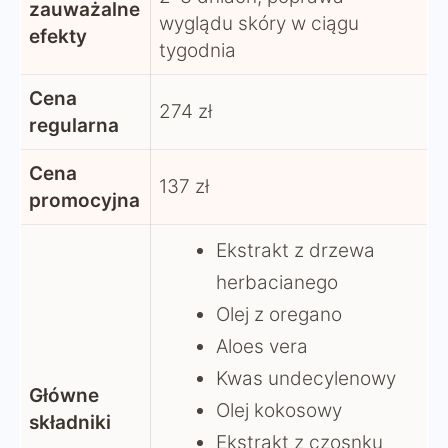
zauważalne
wyglądu skóry w ciągu
efekty
tygodnia
Cena
274 zł
regularna
Cena
137 zł
promocyjna
Ekstrakt z drzewa
herbacianego
Olej z oregano
Aloes vera
Kwas undecylenowy
Główne
Olej kokosowy
składniki
Ekstrakt z czosnku