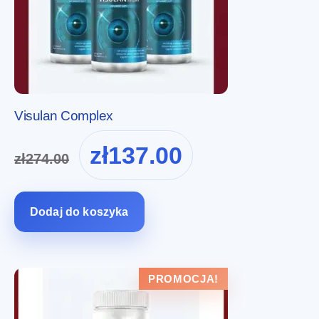
Visulan Complex
Pierwotna
Aktualna
zł
137.00
zł
274.00
cena
cena
wynosiła:
wynosi:
zł274.00.
zł137.00.
Dodaj do koszyka
PROMOCJA!