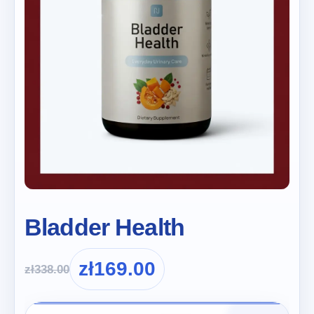
Bladder Health
zł
169.00
zł
338.00