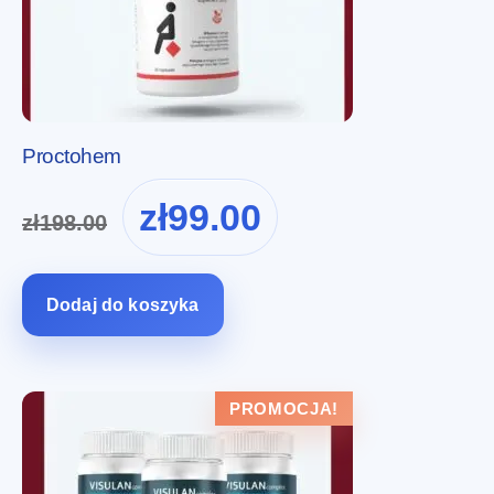
Proctohem
Pierwotna
Aktualna
zł
99.00
zł
198.00
cena
cena
wynosiła:
wynosi:
zł198.00.
zł99.00.
Dodaj do koszyka
PROMOCJA!