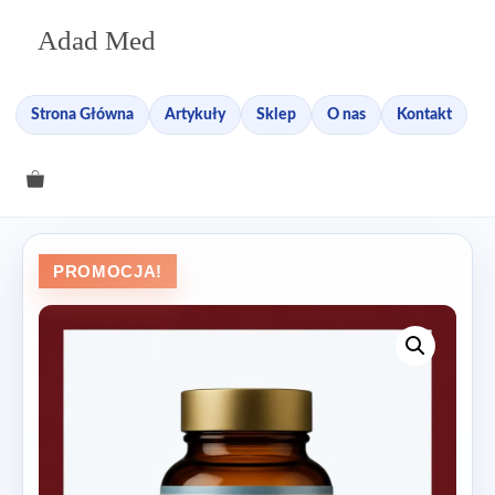
Przejdź
Adad Med
do
treści
Strona Główna
Artykuły
Sklep
O nas
Kontakt
PROMOCJA!