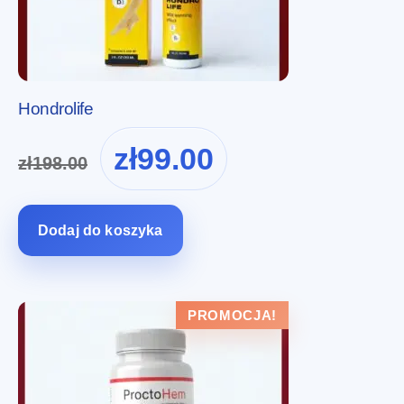
Hondrolife
Pierwotna
Aktualna
zł
99.00
zł
198.00
cena
cena
wynosiła:
wynosi:
zł198.00.
zł99.00.
Dodaj do koszyka
PROMOCJA!