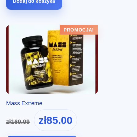
Dodaj do koszyka
PROMOCJA!
Mass Extreme
Pierwotna
Aktualna
zł
85.00
zł
169.99
cena
cena
wynosiła:
wynosi: