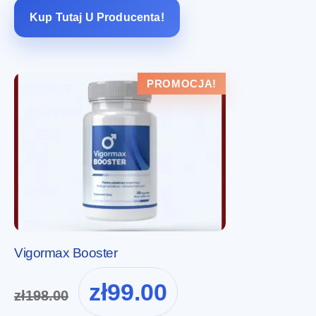
zł169.99.
zł85.00.
Kup Tutaj U Producenta!
PROMOCJA!
Vigormax Booster
Pierwotna
Aktualna
zł
99.00
zł
198.00
cena
cena