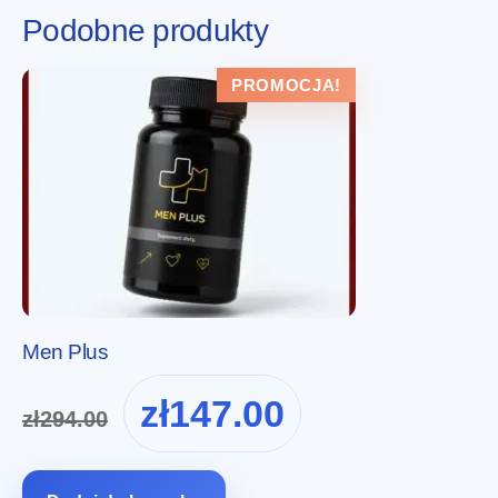
Podobne produkty
PROMOCJA!
Men Plus
Pierwotna
Aktualna
zł
147.00
zł
294.00
cena
cena
wynosiła:
wynosi:
zł294.00.
zł147.00.