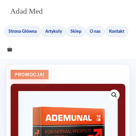
Przejdź
Adad Med
do
treści
Strona Główna
Artykuły
Sklep
O nas
Kontakt
PROMOCJA!