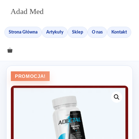
Przejdź
Adad Med
do
treści
Strona Główna
Artykuły
Sklep
O nas
Kontakt
PROMOCJA!