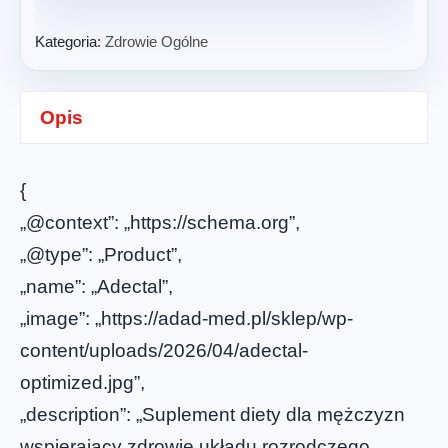
Kategoria:
Zdrowie Ogólne
Opis
{
„@context”: „https://schema.org”,
„@type”: „Product”,
„name”: „Adectal”,
„image”: „https://adad-med.pl/sklep/wp-
content/uploads/2026/04/adectal-
optimized.jpg”,
„description”: „Suplement diety dla mężczyzn
wspierający zdrowie układu rozrodczego,