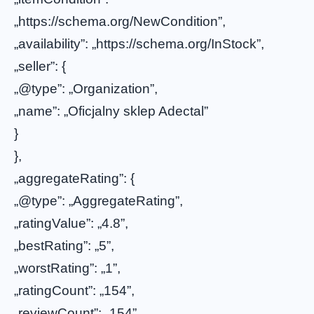
„https://schema.org/NewCondition”,
„availability”: „https://schema.org/InStock”,
„seller”: {
„@type”: „Organization”,
„name”: „Oficjalny sklep Adectal”
}
},
„aggregateRating”: {
„@type”: „AggregateRating”,
„ratingValue”: „4.8”,
„bestRating”: „5”,
„worstRating”: „1”,
„ratingCount”: „154”,
„reviewCount”: „154”