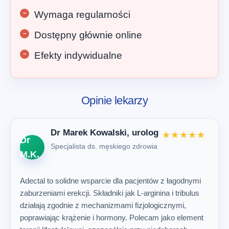
Wymaga regularności
Dostępny głównie online
Efekty indywidualne
Opinie lekarzy
Dr Marek Kowalski, urolog
★★★★★
Dr
Specjalista ds. męskiego zdrowia
M.K.
Adectal to solidne wsparcie dla pacjentów z łagodnymi
zaburzeniami erekcji. Składniki jak L-arginina i tribulus
Pierwotna
Aktualna
Zamów teraz
zł
310.00
zł
155.00
działają zgodnie z mechanizmami fizjologicznymi,
cena
cena
poprawiając krążenie i hormony. Polecam jako element
wynosiła:
wynosi: