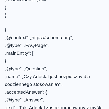
}
}
{
„@context”: „https://schema.org”,
„@type”: „FAQPage”,
„mainEntity”: [
{
„@type”: „Question”,
„name”: „Czy Adectal jest bezpieczny dla
codziennego stosowania?”,
„acceptedAnswer”: {
„@type”: „Answer”,
„text”: „Tak, Adectal został opracowany z myślą