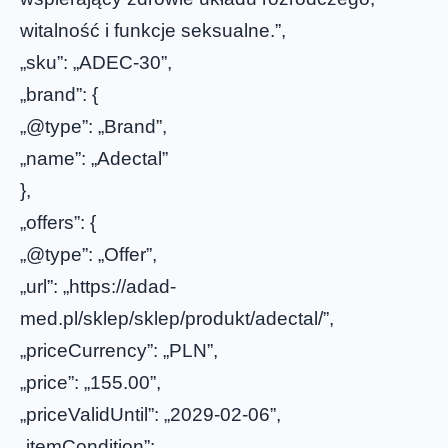
witalność i funkcje seksualne.”,
„sku”: „ADEC-30”,
„brand”: {
„@type”: „Brand”,
„name”: „Adectal”
},
„offers”: {
„@type”: „Offer”,
„url”: „https://adad-
med.pl/sklep/sklep/produkt/adectal/”,
„priceCurrency”: „PLN”,
„price”: „155.00”,
„priceValidUntil”: „2029-02-06”,
„itemCondition”: