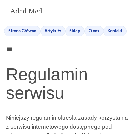
Przejdź
Adad Med
do
treści
Strona Główna
Artykuły
Sklep
O nas
Kontakt
Regulamin
serwisu
Niniejszy regulamin określa zasady korzystania
z serwisu internetowego dostępnego pod