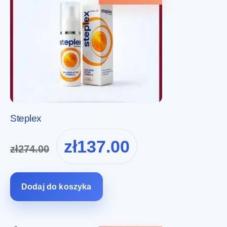
Steplex
Pierwotna
Aktualna
zł
137.00
zł
274.00
cena
cena
wynosiła:
wynosi:
zł274.00.
zł137.00.
Dodaj do koszyka