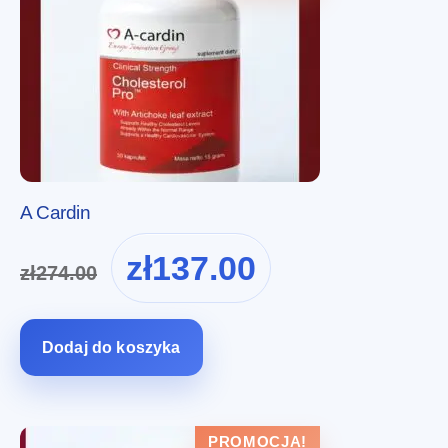
A Cardin
Pierwotna
Aktualna
zł
137.00
zł
274.00
cena
cena
wynosiła:
wynosi:
zł274.00.
zł137.00.
Dodaj do koszyka
PROMOCJA!