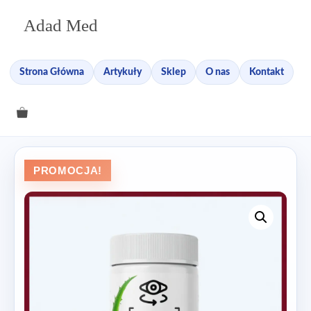
Przejdź
Adad Med
do
treści
Strona Główna
Artykuły
Sklep
O nas
Kontakt
PROMOCJA!