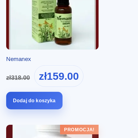
Nemanex
Pierwotna
Aktualna
zł
159.00
zł
318.00
cena
cena
wynosiła:
wynosi:
zł318.00.
zł159.00.
Dodaj do koszyka
PROMOCJA!