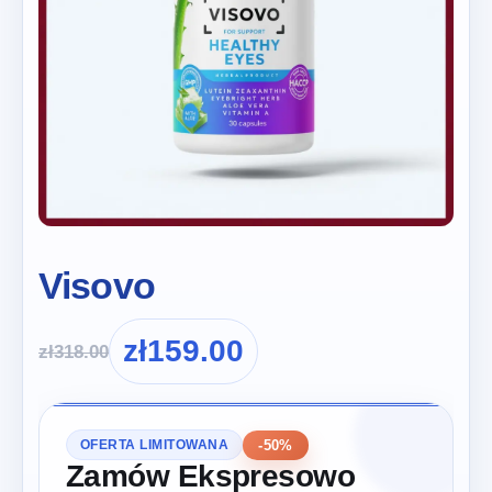
Visovo
zł
159.00
zł
318.00
-50%
OFERTA LIMITOWANA
Zamów Ekspresowo