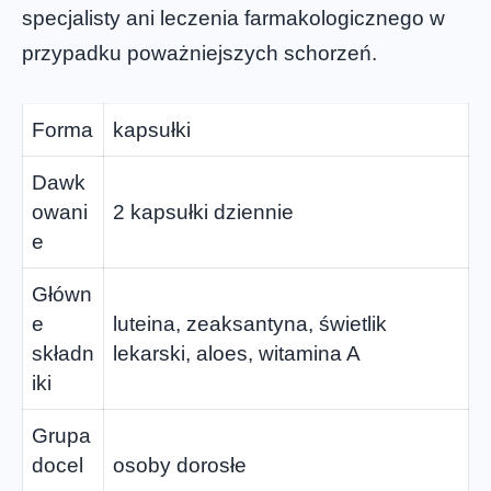
specjalisty ani leczenia farmakologicznego w
przypadku poważniejszych schorzeń.
Forma
kapsułki
Dawk
owani
2 kapsułki dziennie
e
Główn
e
luteina, zeaksantyna, świetlik
składn
lekarski, aloes, witamina A
iki
Grupa
docel
osoby dorosłe