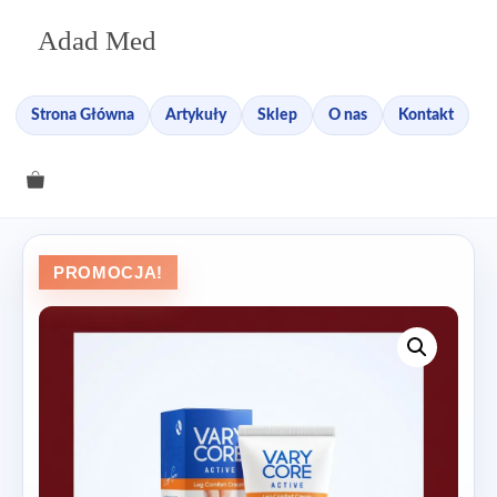
Przejdź
Adad Med
do
treści
Strona Główna
Artykuły
Sklep
O nas
Kontakt
PROMOCJA!