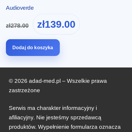
Audioverde
Pierwotna
Aktualna
zł
139.00
zł
278.00
cena
cena
wynosiła:
wynosi:
zł278.00.
zł139.00.
Dodaj do koszyka
© 2026 adad-med.pl – Wszelkie prawa
zastrzeżone
Serwis ma charakter informacyjny i
zł
318.00
afiliacyjny. Nie jesteśmy sprzedawcą
Zamów teraz
Pierwotna
Aktualna
zł
159.00
produktów. Wypełnienie formularza oznacza
cena
cena