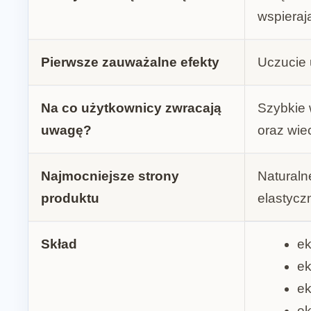
wspieraj
Pierwsze zauważalne efekty
Uczucie u
Na co użytkownicy zwracają
Szybkie 
uwagę?
oraz wi
Najmocniejsze strony
Naturaln
produktu
elastycz
Skład
ek
ek
ek
ek