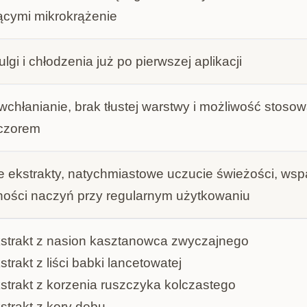
ącymi mikrokrążenie
lgi i chłodzenia już po pierwszej aplikacji
wchłanianie, brak tłustej warstwy i możliwość stoso
eczorem
e ekstrakty, natychmiastowe uczucie świeżości, wsp
ności naczyń przy regularnym użytkowaniu
strakt z nasion kasztanowca zwyczajnego
strakt z liści babki lancetowatej
strakt z korzenia ruszczyka kolczastego
strakt z kory dębu