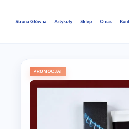
Przejdź
do
treści
Strona Główna
Artykuły
Sklep
O nas
Kon
PROMOCJA!