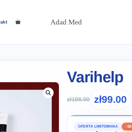
Adad Med
takt
Varihelp
zł
99.00
zł
198.00
-5
OFERTA LIMITOWANA