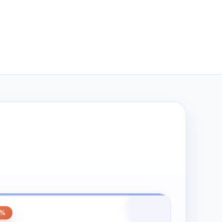
wynosiła:
wynosi:
zł198.00.
zł99.00.
0%