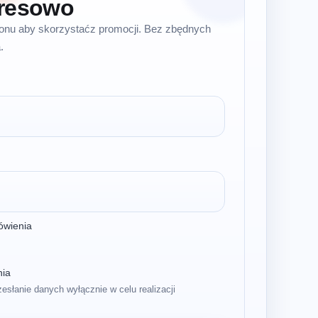
resowo
efonu aby skorzystaćz promocji. Bez zbędnych
.
ówienia
nia
zesłanie danych wyłącznie w celu realizacji