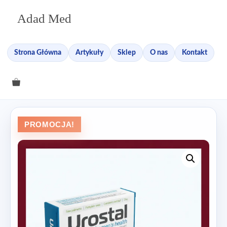
Przejdź
Adad Med
do
treści
Strona Główna
Artykuły
Sklep
O nas
Kontakt
PROMOCJA!