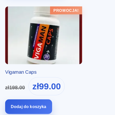
PROMOCJA!
Vigaman Caps
Pierwotna
Aktualna
zł
99.00
zł
198.00
cena
cena
wynosiła:
wynosi:
zł198.00.
zł99.00.
Dodaj do koszyka