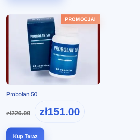
PROMOCJA!
Probolan 50
Pierwotna
Aktualna
zł
151.00
zł
226.00
cena
cena
wynosiła:
wynosi:
zł226.00.
zł151.00.
Kup Teraz