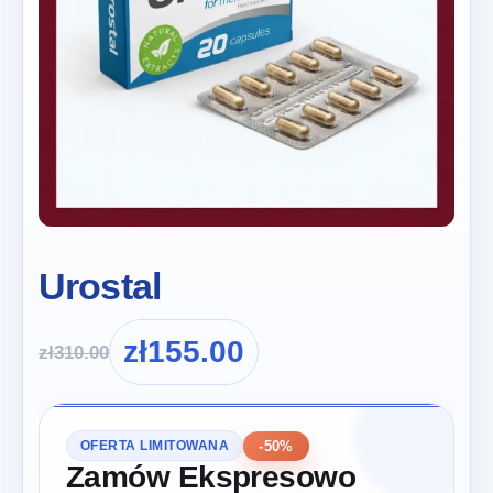
Urostal
zł
155.00
zł
310.00
-50%
OFERTA LIMITOWANA
Zamów Ekspresowo