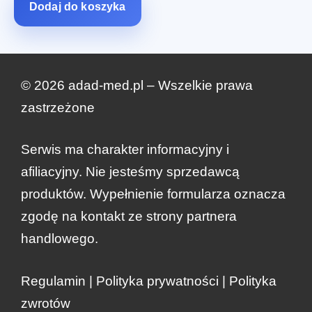
Dodaj do koszyka
© 2026 adad-med.pl – Wszelkie prawa
zastrzeżone
Serwis ma charakter informacyjny i
afiliacyjny. Nie jesteśmy sprzedawcą
produktów. Wypełnienie formularza oznacza
zgodę na kontakt ze strony partnera
handlowego.
Pierwotna
Aktualna
Zamów teraz
zł
310.00
zł
155.00
Regulamin
|
Polityka prywatności
|
Polityka
cena
cena
zwrotów
wynosiła:
wynosi: