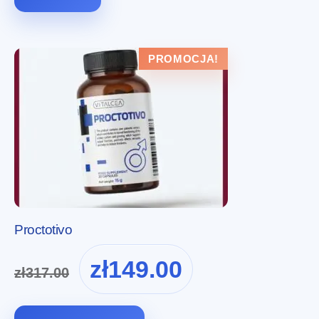
PROMOCJA!
Proctotivo
Pierwotna
Aktualna
zł
149.00
zł
317.00
cena
cena
wynosiła:
wynosi:
zł317.00.
zł149.00.