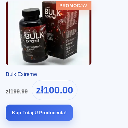
PROMOCJA!
Bulk Extreme
Pierwotna
Aktualna
zł
100.00
zł
199.99
cena
cena
wynosiła:
wynosi:
zł199.99.
zł100.00.
Kup Tutaj U Producenta!