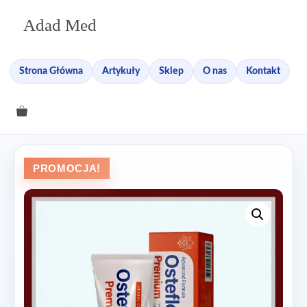
Przejdź
Adad Med
do
treści
Strona Główna
Artykuły
Sklep
O nas
Kontakt
PROMOCJA!