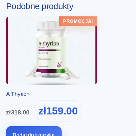
Podobne produkty
PROMOCJA!
A Thyrion
Pierwotna
Aktualna
zł
159.00
zł
318.00
cena
cena
wynosiła:
wynosi:
zł318.00.
zł159.00.
Dodaj do koszyka