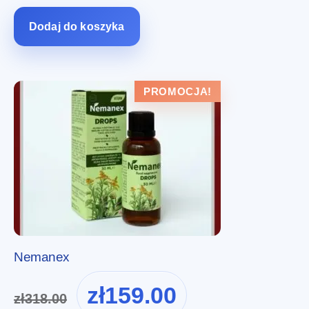
zł198.00.
zł99.00.
Dodaj do koszyka
PROMOCJA!
Nemanex
Pierwotna
Aktualna
zł
159.00
zł
318.00
cena
cena