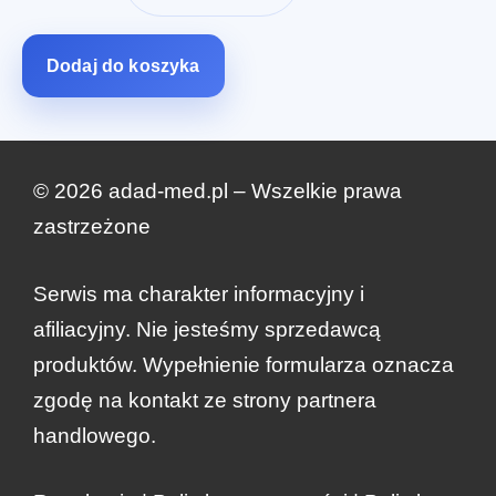
wynosiła:
wynosi:
zł318.00.
zł159.00.
Dodaj do koszyka
© 2026 adad-med.pl – Wszelkie prawa
zastrzeżone
Serwis ma charakter informacyjny i
afiliacyjny. Nie jesteśmy sprzedawcą
produktów. Wypełnienie formularza oznacza
zgodę na kontakt ze strony partnera
zł
318.00
handlowego.
Zamów teraz
Pierwotna
Aktualna
zł
159.00
cena
cena