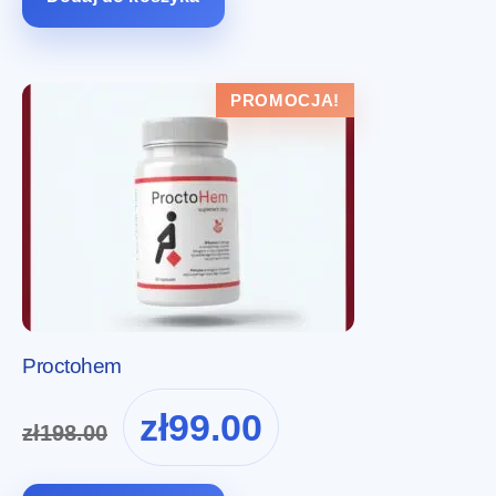
PROMOCJA!
Proctohem
Pierwotna
Aktualna
zł
99.00
zł
198.00
cena
cena
wynosiła:
wynosi: