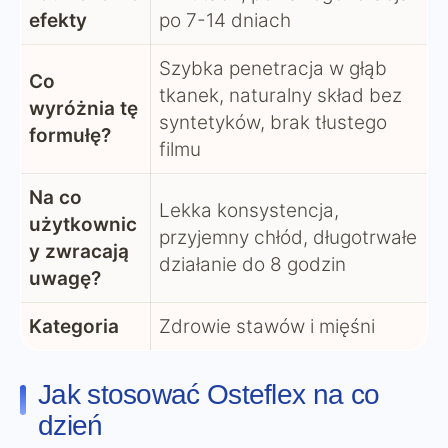
efekty
po 7-14 dniach
Szybka penetracja w głąb
Co
tkanek, naturalny skład bez
wyróżnia tę
syntetyków, brak tłustego
formułę?
filmu
Na co
Lekka konsystencja,
użytkownic
przyjemny chłód, długotrwałe
y zwracają
działanie do 8 godzin
uwagę?
Kategoria
Zdrowie stawów i mięśni
Jak stosować Osteflex na co
dzień