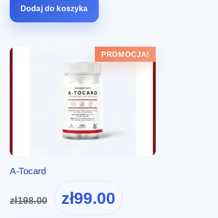
zł198.00.
zł99.00.
Dodaj do koszyka
PROMOCJA!
A-Tocard
Pierwotna
Aktualna
zł
99.00
zł
198.00
cena
cena
wynosiła:
wynosi: