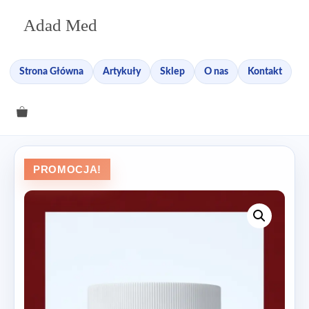
Przejdź
Adad Med
do
treści
Strona Główna
Artykuły
Sklep
O nas
Kontakt
PROMOCJA!