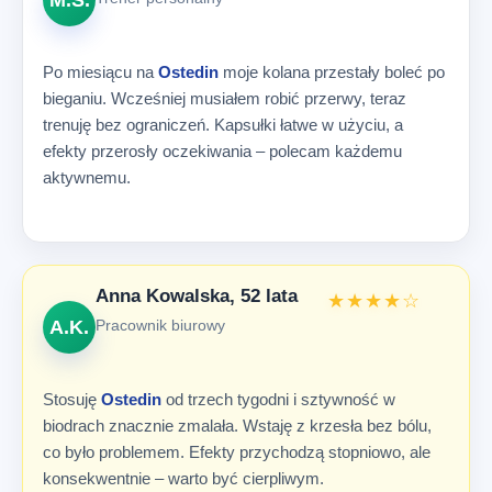
M.S.
Po miesiącu na
Ostedin
moje kolana przestały boleć po
bieganiu. Wcześniej musiałem robić przerwy, teraz
trenuję bez ograniczeń. Kapsułki łatwe w użyciu, a
efekty przerosły oczekiwania – polecam każdemu
aktywnemu.
Anna Kowalska, 52 lata
★★★★☆
A.K.
Pracownik biurowy
Stosuję
Ostedin
od trzech tygodni i sztywność w
biodrach znacznie zmalała. Wstaję z krzesła bez bólu,
co było problemem. Efekty przychodzą stopniowo, ale
konsekwentnie – warto być cierpliwym.