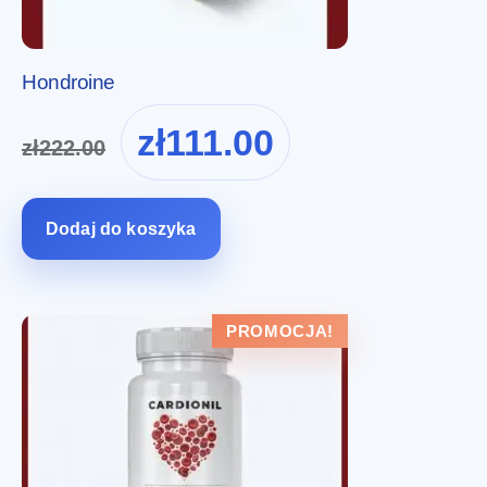
Hondroine
Pierwotna
Aktualna
zł
111.00
zł
222.00
cena
cena
wynosiła:
wynosi:
zł222.00.
zł111.00.
Dodaj do koszyka
PROMOCJA!