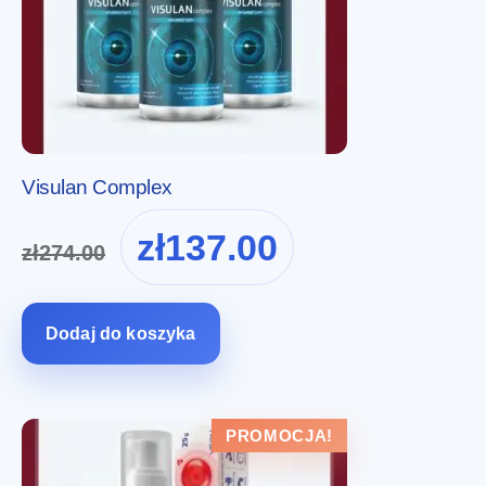
Visulan Complex
Pierwotna
Aktualna
zł
137.00
zł
274.00
cena
cena
wynosiła:
wynosi:
zł274.00.
zł137.00.
Dodaj do koszyka
PROMOCJA!