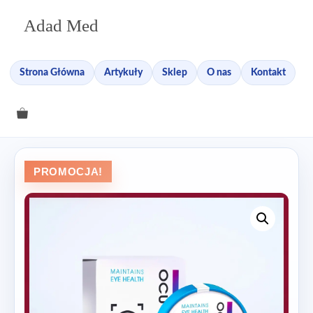
Przejdź
Adad Med
do
treści
Strona Główna
Artykuły
Sklep
O nas
Kontakt
PROMOCJA!