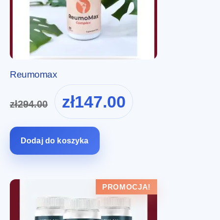
Reumomax
Pierwotna
Aktualna
zł
147.00
zł
294.00
cena
cena
wynosiła:
wynosi:
zł294.00.
zł147.00.
Dodaj do koszyka
PROMOCJA!