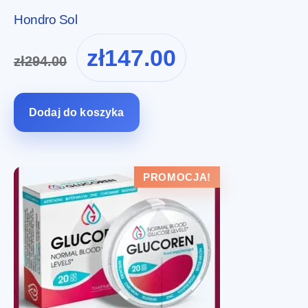
Hondro Sol
Pierwotna
Aktualna
zł
147.00
zł
294.00
cena
cena
wynosiła:
wynosi:
zł294.00.
zł147.00.
Dodaj do koszyka
PROMOCJA!