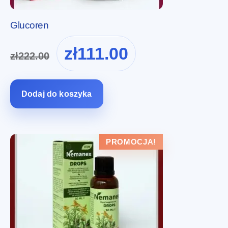
Glucoren
Pierwotna
Aktualna
zł
111.00
zł
222.00
cena
cena
wynosiła:
wynosi:
zł222.00.
zł111.00.
Dodaj do koszyka
PROMOCJA!