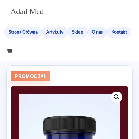
Przejdź
Adad Med
do
treści
Strona Główna
Artykuły
Sklep
O nas
Kontakt
PROMOCJA!