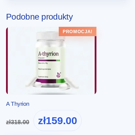
Podobne produkty
PROMOCJA!
A Thyrion
Pierwotna
Aktualna
zł
159.00
zł
318.00
cena
cena
wynosiła:
wynosi: