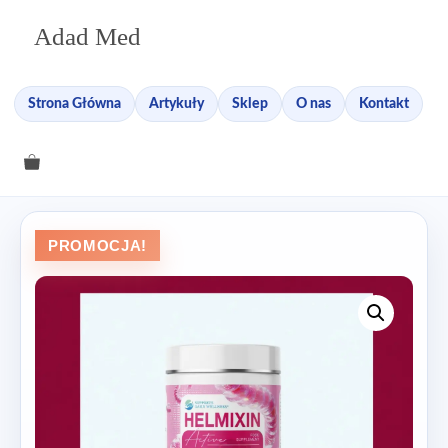
Przejdź
Adad Med
do
treści
Strona Główna
Artykuły
Sklep
O nas
Kontakt
PROMOCJA!