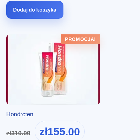
zł318.00.
zł159.00.
Dodaj do koszyka
PROMOCJA!
Hondroten
Pierwotna
Aktualna
zł
155.00
zł
310.00
cena
cena