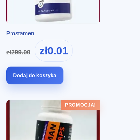
Prostamen
Pierwotna
Aktualna
zł
0.01
zł
299.00
cena
cena
wynosiła:
wynosi:
zł299.00.
zł0.01.
Dodaj do koszyka
PROMOCJA!