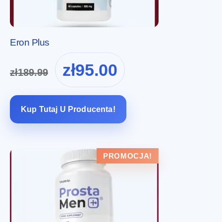
Eron Plus
Pierwotna
Aktualna
zł
95.00
zł
189.99
cena
cena
wynosiła:
wynosi:
zł189.99.
zł95.00.
Kup Tutaj U Producenta!
PROMOCJA!