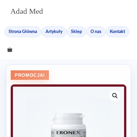
Przejdź
Adad Med
do
treści
Strona Główna
Artykuły
Sklep
O nas
Kontakt
PROMOCJA!