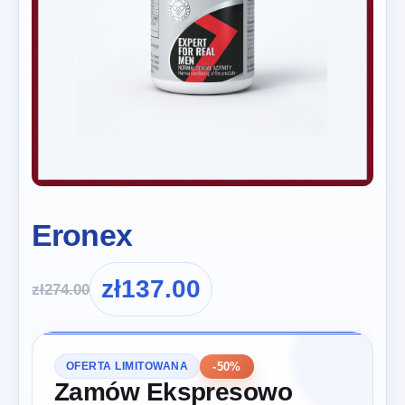
Eronex
zł
137.00
zł
274.00
-50%
OFERTA LIMITOWANA
Zamów Ekspresowo