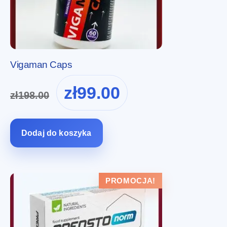
Vigaman Caps
Pierwotna
Aktualna
zł
99.00
zł
198.00
cena
cena
wynosiła:
wynosi:
zł198.00.
zł99.00.
Dodaj do koszyka
PROMOCJA!