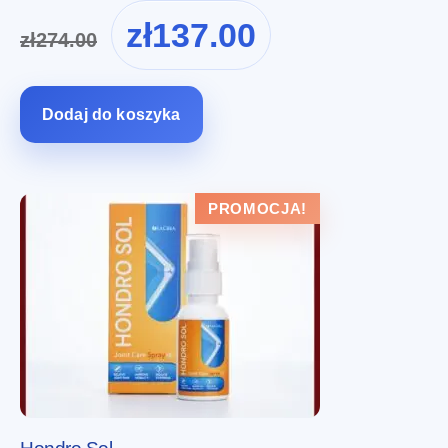
Pierwotna
Aktualna
zł
137.00
zł
274.00
cena
cena
wynosiła:
wynosi:
zł274.00.
zł137.00.
Dodaj do koszyka
PROMOCJA!