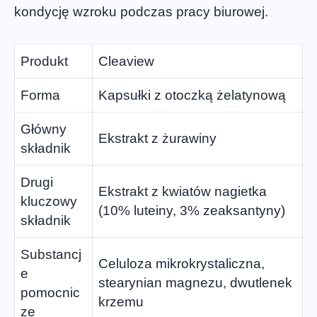
kondycję wzroku podczas pracy biurowej.
Produkt
Cleaview
Forma
Kapsułki z otoczką żelatynową
Główny
Ekstrakt z żurawiny
składnik
Drugi
Ekstrakt z kwiatów nagietka
kluczowy
(10% luteiny, 3% zeaksantyny)
składnik
Substancj
Celuloza mikrokrystaliczna,
e
stearynian magnezu, dwutlenek
pomocnic
krzemu
ze