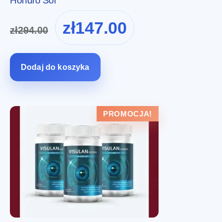
Hondro Sol
Pierwotna
Aktualna
zł
147.00
zł
294.00
cena
cena
wynosiła:
wynosi:
zł294.00.
zł147.00.
Dodaj do koszyka
PROMOCJA!