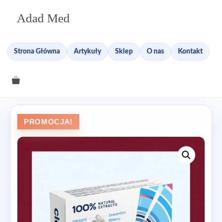
Przejdź
Adad Med
do
treści
Strona Główna
Artykuły
Sklep
O nas
Kontakt
PROMOCJA!