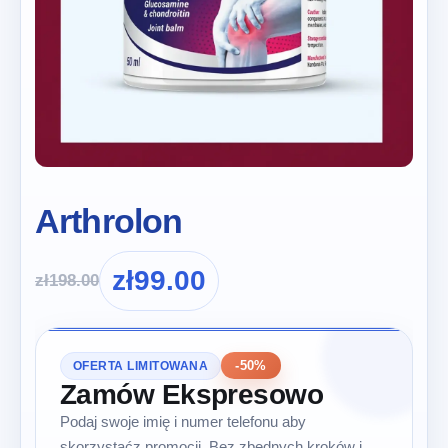
Arthrolon
zł
99.00
zł
198.00
-50%
OFERTA LIMITOWANA
Zamów Ekspresowo
Podaj swoje imię i numer telefonu aby
skorzystaćz promocji. Bez zbędnych kroków i