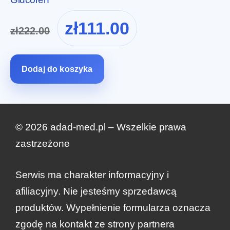
Pierwotna
Aktualna
zł
111.00
zł
222.00
cena
cena
wynosiła:
wynosi:
zł222.00.
zł111.00.
Dodaj do koszyka
© 2026 adad-med.pl – Wszelkie prawa
zastrzeżone
Serwis ma charakter informacyjny i
afiliacyjny. Nie jesteśmy sprzedawcą
produktów. Wypełnienie formularza oznacza
zgodę na kontakt ze strony partnera