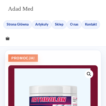
Przejdź
Adad Med
do
treści
Strona Główna
Artykuły
Sklep
O nas
Kontakt
PROMOCJA!